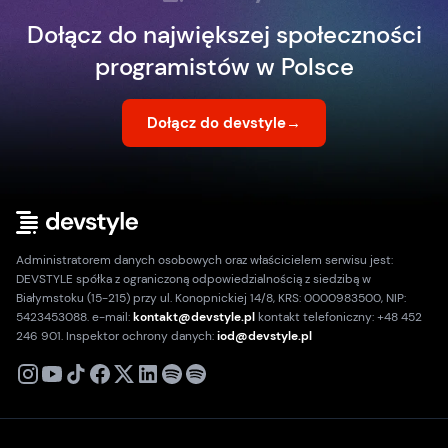
Dołącz do największej społeczności
programistów w Polsce
Dołącz do devstyle
→
Administratorem danych osobowych oraz właścicielem serwisu jest:
DEVSTYLE spółka z ograniczoną odpowiedzialnością z siedzibą w
Białymstoku (15-215) przy ul. Konopnickiej 14/8, KRS: 0000983500, NIP:
5423453088. e-mail:
kontakt@devstyle.pl
kontakt telefoniczny: +48 452
246 901. Inspektor ochrony danych:
iod@devstyle.pl
X
Instagram
Youtube
TikTok
Facebook
Linkedin
Podcast
Spotify