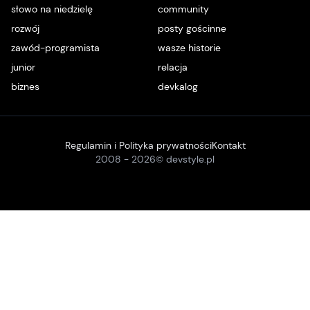
słowo na niedzielę
community
rozwój
posty gościnne
zawód-programista
wasze historie
junior
relacja
biznes
devkalog
Regulamin i Polityka prywatności
Kontakt
2008 -
2026
© devstyle.pl