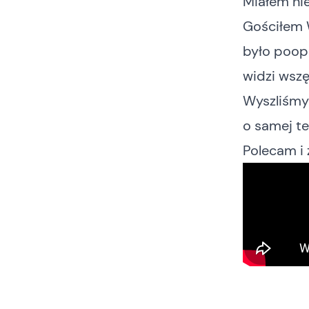
Miałem ni
Gościłem W
było poopo
widzi wszę
Wyszliśmy 
o samej te
Polecam i