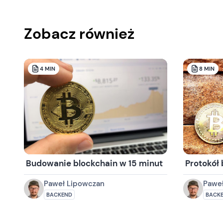
Zobacz również
4
MIN
8
MIN
Budowanie blockchain w 15 minut
Protokół 
Paweł Lipowczan
Pawe
BACKEND
BACK