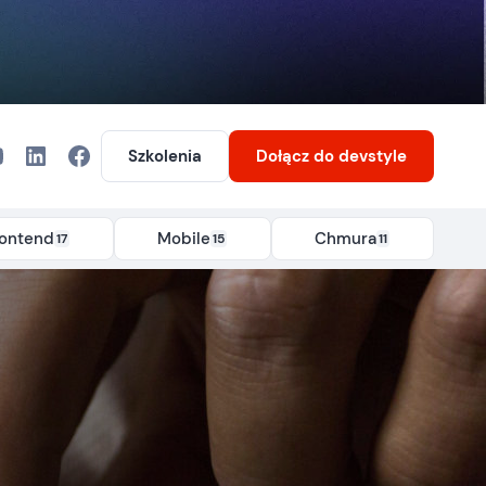
Szkolenia
Dołącz
do devstyle
rontend
Mobile
Chmura
17
15
11