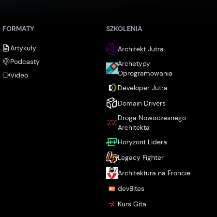
FORMATY
SZKOLENIA
Artykuły
Architekt Jutra
Podcasty
Archetypy
Oprogramowania
Video
Developer Jutra
Domain Drivers
Droga Nowoczesnego
Architekta
Horyzont Lidera
Legacy Fighter
Architektura na Froncie
devBites
Kurs Gita