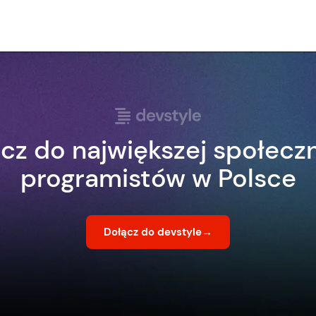
cz do największej społecz
programistów w Polsce
Dołącz do devstyle
→