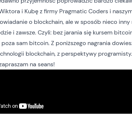
edawno przyjemność poprowadzić bardzo ciekaw
iktora i Kubę z firmy
Pragmatic Coders
i naszy
wiadanie o blockchain, ale w sposób nieco inny n
dzie i zawsze. Czyli: bez jarania się kursem bitcoi
poza sam bitcoin. Z poniższego nagrania dowiesz
chnologii blockchain, z perspektywy programisty
 zapraszam na seans!