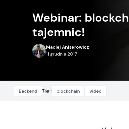
Webinar: blockch
tajemnic!
Maciej Aniserowicz
11 grudnia 2017
Tagi:
Backend
blockchain
video