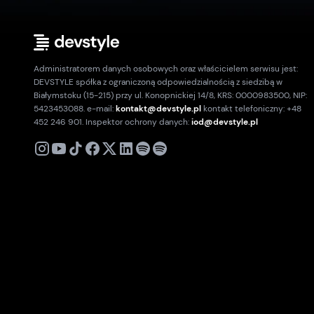
Administratorem danych osobowych oraz właścicielem serwisu jest:
DEVSTYLE spółka z ograniczoną odpowiedzialnością z siedzibą w
Białymstoku (15-215) przy ul. Konopnickiej 14/8, KRS: 0000983500, NIP:
5423453088. e-mail:
kontakt@devstyle.pl
kontakt telefoniczny: +48
452 246 901. Inspektor ochrony danych:
iod@devstyle.pl
X
Instagram
Youtube
TikTok
Facebook
Linkedin
Podcast
Spotify