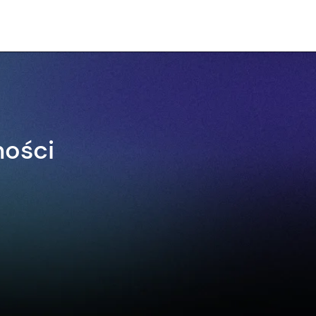
ności