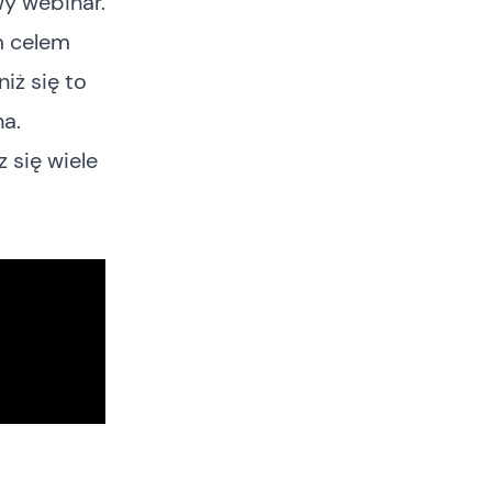
y webinar.
m celem
iż się to
na.
 się wiele
.