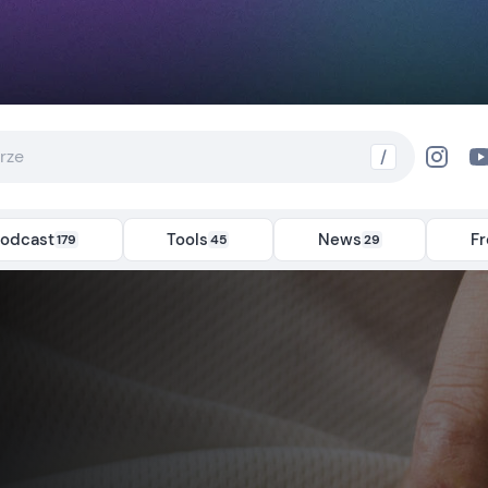
/
odcast
Tools
News
F
179
45
29