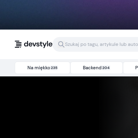
Przejdź do treści
Na miękko
Backend
P
235
204