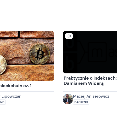
Praktycznie o Indeksach 
Damianem Widerą
blockchain cz. 1
ł Lipowczan
Maciej Aniserowicz
END
BACKEND