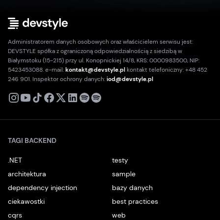
Administratorem danych osobowych oraz właścicielem serwisu jest:
DEVSTYLE spółka z ograniczoną odpowiedzialnością z siedzibą w
Białymstoku (15-215) przy ul. Konopnickiej 14/8, KRS: 0000983500, NIP:
5423453088. e-mail:
kontakt@devstyle.pl
kontakt telefoniczny: +48 452
246 901. Inspektor ochrony danych:
iod@devstyle.pl
X
Instagram
Youtube
TikTok
Facebook
Linkedin
Podcast
Spotify
TAGI BACKEND
.NET
testy
architektura
sample
dependency injection
bazy danych
ciekawostki
best practices
cqrs
web