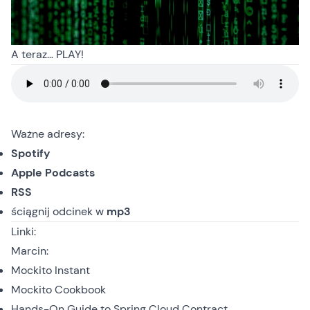
A teraz… PLAY!
Ważne adresy:
Spotify
Apple Podcasts
RSS
ściągnij odcinek
w
mp3
Linki:
Marcin:
Mockito Instant
Mockito Cookbook
Hands-On Guide to Spring Cloud Contract