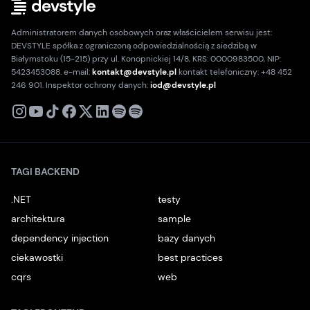
Administratorem danych osobowych oraz właścicielem serwisu jest:
DEVSTYLE spółka z ograniczoną odpowiedzialnością z siedzibą w
Białymstoku (15-215) przy ul. Konopnickiej 14/8, KRS: 0000983500, NIP:
5423453088. e-mail:
kontakt@devstyle.pl
kontakt telefoniczny: +48 452
246 901. Inspektor ochrony danych:
iod@devstyle.pl
X
Instagram
Youtube
TikTok
Facebook
Linkedin
Podcast
Spotify
TAGI BACKEND
.NET
testy
architektura
sample
dependency injection
bazy danych
ciekawostki
best practices
cqrs
web