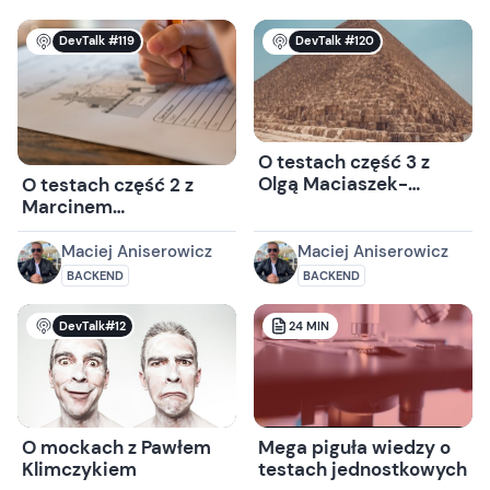
DevTalk #119
DevTalk #120
O testach część 3 z
Olgą Maciaszek-
O testach część 2 z
Sharmą
Marcinem
Grzejszczakiem
Maciej Aniserowicz
Maciej Aniserowicz
BACKEND
BACKEND
DevTalk#12
24
MIN
O mockach z Pawłem
Mega piguła wiedzy o
Klimczykiem
testach jednostkowych