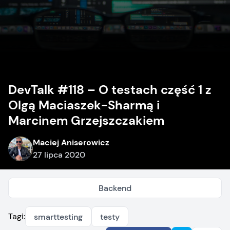
DevTalk #118 – O testach część 1 z
Olgą Maciaszek-Sharmą i
Marcinem Grzejszczakiem
Maciej Aniserowicz
27 lipca 2020
Backend
Tagi:
smarttesting
testy