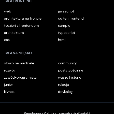
TAGI FRONTEND
web
javascript
architektura na froncie
co ten frontend
tydzień z frontendem
sample
architektura
typescript
css
html
TAGI NA MIĘKKO
słowo na niedzielę
community
rozwój
posty gościnne
zawód-programista
wasze historie
junior
relacja
biznes
devkalog
Regulamin i Polityka prywatności
Kontakt