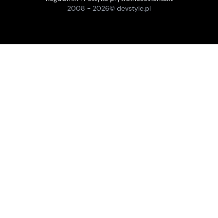
2008 -
2026
© devstyle.pl