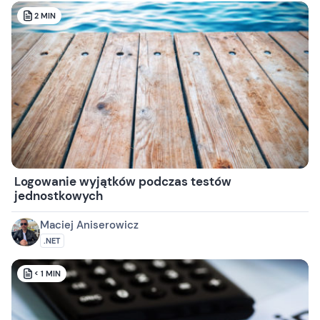
2
MIN
Logowanie wyjątków podczas testów
jednostkowych
Maciej Aniserowicz
.NET
< 1
MIN