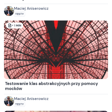
Maciej Aniserowicz
TESTY
< 1
MIN
Testowanie klas abstrakcyjnych przy pomocy
mocków
Maciej Aniserowicz
TESTY