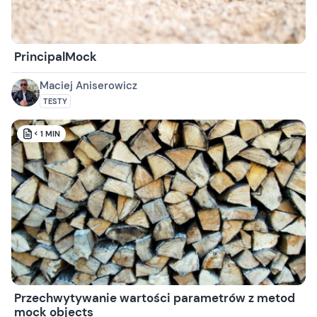
PrincipalMock
Maciej Aniserowicz
TESTY
< 1
MIN
Przechwytywanie wartości parametrów z metod
mock objects