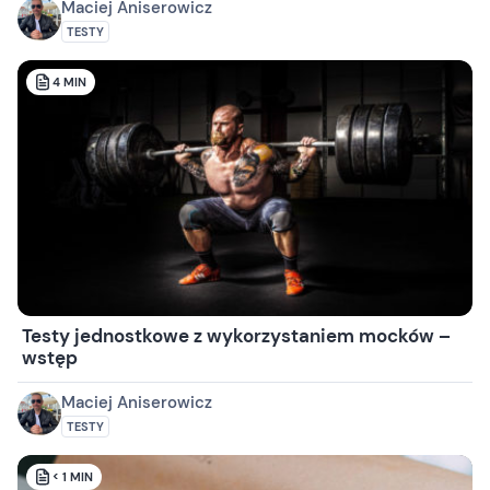
Maciej Aniserowicz
TESTY
4
MIN
Testy jednostkowe z wykorzystaniem mocków –
wstęp
Maciej Aniserowicz
TESTY
< 1
MIN