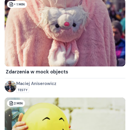
< 1
MIN
Zdarzenia w mock objects
Maciej Aniserowicz
TESTY
2
MIN