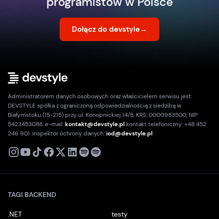
programistów w Polsce
Dołącz do devstyle
→
Administratorem danych osobowych oraz właścicielem serwisu jest:
DEVSTYLE spółka z ograniczoną odpowiedzialnością z siedzibą w
Białymstoku (15-215) przy ul. Konopnickiej 14/8, KRS: 0000983500, NIP:
5423453088. e-mail:
kontakt@devstyle.pl
kontakt telefoniczny: +48 452
246 901. Inspektor ochrony danych:
iod@devstyle.pl
X
Instagram
Youtube
TikTok
Facebook
Linkedin
Podcast
Spotify
TAGI BACKEND
.NET
testy