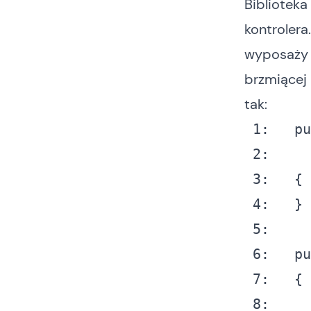
Biblioteka
kontrolera
wyposaży 
brzmiącej
tak:
1: 
pu
2: 
    
3: 
  { 

4: 
  } 

5: 
6: 
pu
7: 
  { 

8: 
    