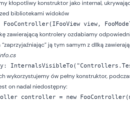
my kłopotliwy konstruktor jako internal, ukrywają
zed bibliotekami widoków
 FooController(IFooView view, FooMode
tekę zawierającą kontrolery ozdabiamy odpowied
“zaprzyjaźniając” ją tym samym z dllką zawierają
nfo.cs
y
: InternalsVisibleTo(
"Controllers.Te
ch wykorzystujemy ów pełny konstruktor, podcza
est on nadal niedostępny:
oller controller = 
new
 FooController(