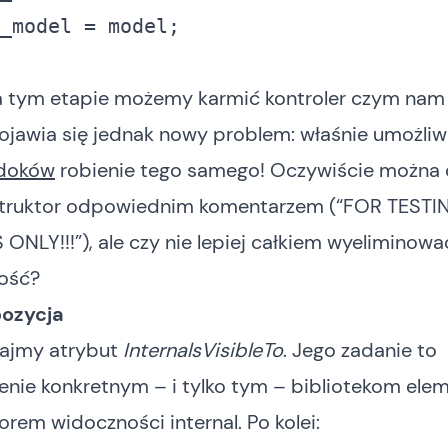
_model = model; 

a tym etapie możemy karmić kontroler czym nam 
ojawia się jednak nowy problem: właśnie umożliw
doków
robienie tego samego! Oczywiście można 
struktor odpowiednim komentarzem (“FOR TESTI
NLY!!!”), ale czy nie lepiej całkiem wyeliminowa
ość?
ozycja
ajmy atrybut
InternalsVisibleTo
. Jego zadanie to
enie konkretnym – i tylko tym – bibliotekom ele
rem widoczności internal. Po kolei: