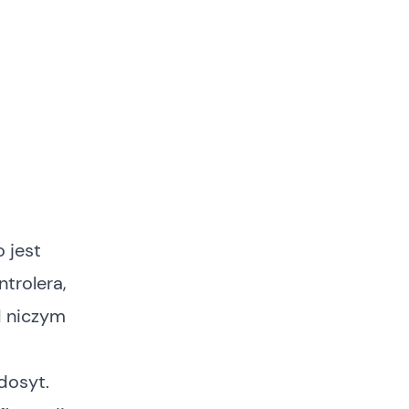
 jest
trolera,
I niczym
dosyt.