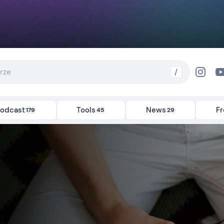
/
odcast
Tools
News
F
179
45
29