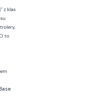
 z klas
asu
rolery,
 O to
lem
ase 
