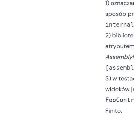
1) oznacza
sposób pr
internal
2) biblio
atrybutem 
AssemblyI
[
assembl
3) w testa
widoków j
FooContr
Finito.