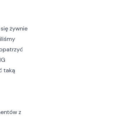
się żywnie
iliśmy
opatrzyć
NG
ć taką
mentów z