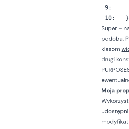
9: 
    
10: 
  }
Super – n
podoba. P
klasom
wi
drugi kon
PURPOSES O
ewentualn
Moja prop
Wykorzyst
udostępni
modyfikato