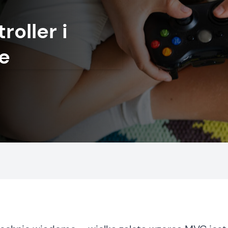
oller i
e