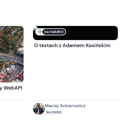
DevTalk#03
O testach z Adamem Kosińskim
ry WebAPI
Maciej Aniserowicz
BACKEND