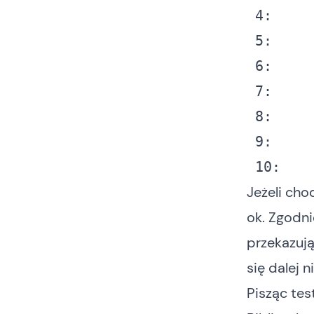
4: 
    
5: 
6: 
7: 
    
8: 
    
9: 
    
10: 
   
Jeżeli cho
ok. Zgodni
przekazują
się dalej n
Pisząc te