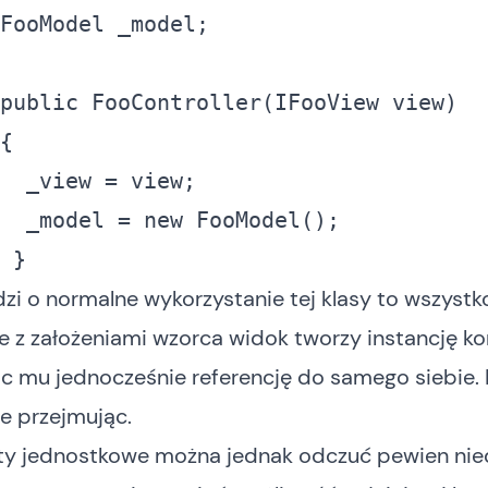
FooModel _model; 

public
 FooController(IFooView view) 

{ 

  _view = view; 

  _model = 
new
 FooModel(); 

 }
dzi o normalne wykorzystanie tej klasy to wszystko
e z założeniami wzorca widok tworzy instancję kon
c mu jednocześnie referencję do samego siebie. 
ie przejmując.
sty jednostkowe można jednak odczuć pewien nie