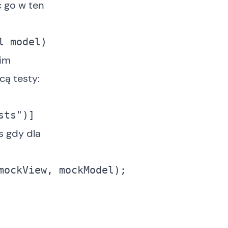
c go w ten
l model)
nim
cą testy:
sts"
)]
s gdy dla
mockView, mockModel);