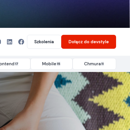
Szkolenia
Dołącz
do devstyle
rontend
Mobile
Chmura
17
15
11