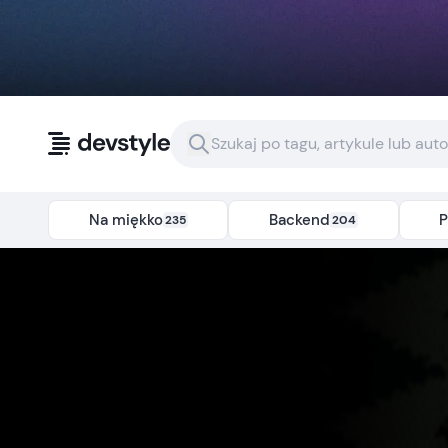
Przejdź do treści
Na miękko
Backend
P
235
204