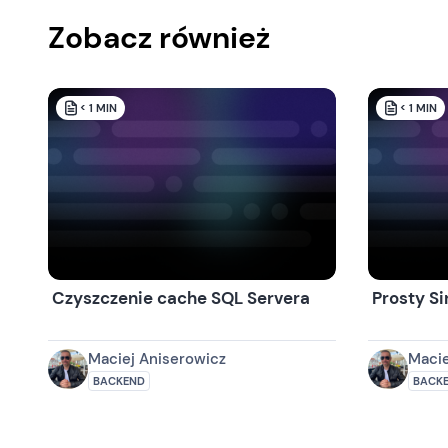
Zobacz również
< 1
MIN
< 1
MIN
Czyszczenie cache SQL Servera
Prosty Si
Maciej Aniserowicz
Macie
BACKEND
BACK