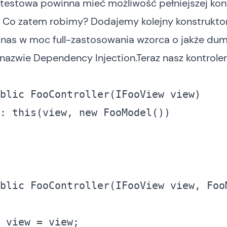
 testowa powinna mieć możliwość pełniejszej konf
. Co zatem robimy? Dodajemy kolejny konstruktor
nas w moc full-zastosowania wzorca o jakże dum
 nazwie
Dependency Injection
.Teraz nasz kontrole
blic
 FooController(IFooView view)

: 
this
(view, 
new
 FooModel()) 

blic
 FooController(IFooView view, FooM
_view = view; 
