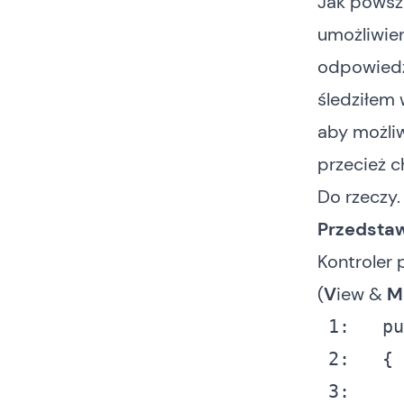
Jak powsz
umożliwien
odpowiedzi
śledziłem 
aby możliw
przecież c
Do rzeczy.
Przedsta
Kontroler
(
V
iew &
M
1: 
pu
2: 
  {

3: 
    