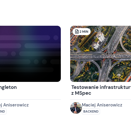
2
MIN
ngleton
Testowanie infrastruktu
z MSpec
j Aniserowicz
Maciej Aniserowicz
END
BACKEND