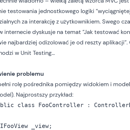
echnie wiadomo – wielką zaletą wzorca
MVC
jest
ie testowania jednostkowego logiki “wyciągniętej”
alnych za interakcję z użytkownikiem. Swego cz
w internecie dyskusje na temat “Jak testować kont
ie najbardziej odizolować je od reszty aplikacji”.
hodzi w Unit Testing…
wienie problemu
 pełni rolę pośrednika pomiędzy widokiem i mode
odel). Najprostszy przykład:
blic
class
 FooController : ControllerB
IFooView _view; 
