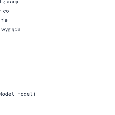
iguracji
, co
nie
r wygląda
odel model) 
