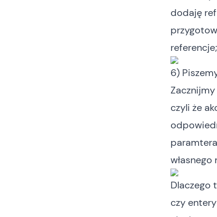
dodaję re
przygotow
referencje;
6) Piszemy
Zacznijmy
czyli że ak
odpowiedn
paramtera
własnego m
Dlaczego t
czy entery