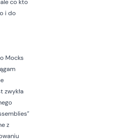
 ale co kto
o i do
no Mocks
iągam
ie
st zwykła
nnego
assemblies”
ne z
kowaniu