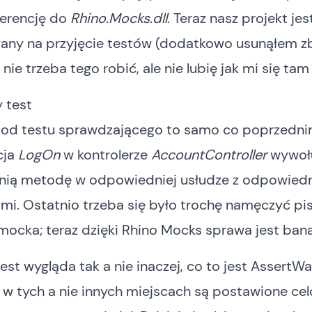
ferencję do
Rhino.Mocks.dll
. Teraz nasz projekt jes
any na przyjęcie testów (dodatkowo usunąłem 
 nie trzeba tego robić, ale nie lubię jak mi się tam
 test
 od testu sprawdzającego to samo co poprzedn
cja
LogOn
w kontrolerze
AccountController
wywoł
ią metodę w odpowiedniej usłudze z odpowied
mi. Ostatnio trzeba się było trochę namęczyć pi
ocka; teraz dzięki Rhino Mocks sprawa jest bana
est wygląda tak a nie inaczej, co to jest AssertWa
 w tych a nie innych miejscach są postawione ce