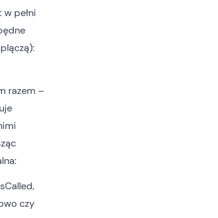
t w pełni
zbędne
 plączą):
im razem –
uje
nimi
sząc
lna:
sCalled,
lowo czy