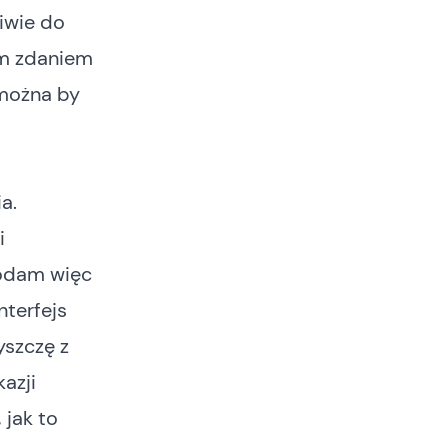
iwie do
im zdaniem
 można by
a.
i
Dodam więc
nterfejs
szczę z
kazji
 jak to