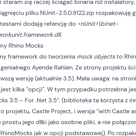
 staram się raczej ściagać binaria niż instalatory,
ciągnięciu pliku
NUnit-2.5.0.9122.zip
rozpakowuję g
 testami dodaję refencję do
<nUnit>\binet-
orkunit.framework.dll
.
my Rhino Mocks
ony framework do tworzenia
mock objects
to Rhi
 genialnego
Ayende Rahien
. Ze
strony projektu
śc
wszą wersję (aktualnie 3.5). Mała uwaga: na stron
jest kilka “opcji”. W tym przypadku potrzebna je
ks 3.5 – For .Net 3.5
“. (biblioteka ta korzysta z i
 projektu,
Castle Project
, i wersja “with Castle 
 prostu jego dllki jako osobne pliki, a nie połączo
RhinoMocks jak w opcji podstawowej). Po rozpa