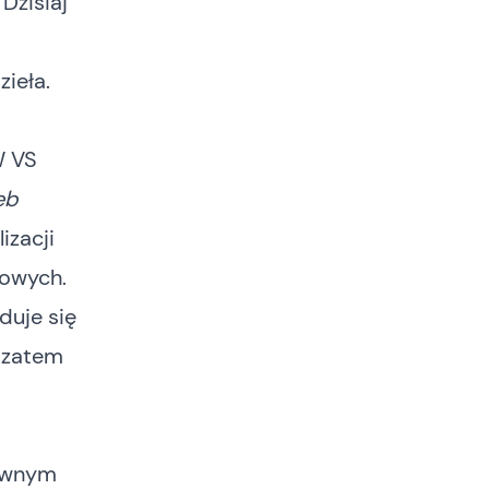
Dzisiaj
ieła.
W VS
eb
izacji
kowych.
duje się
, zatem
pewnym