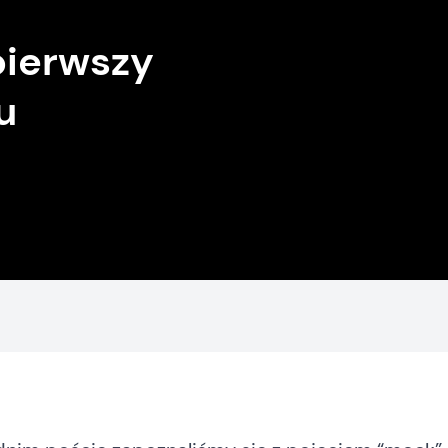
pierwszy
u