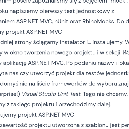
dnim poście
zapoznaliśmy się z pojęciem “mock”. 
roku napiszemy pierwszy test jednostkowy z
aniem ASP.NET MVC, nUnit oraz RhinoMocks. Do dz
my projekt ASP.NET MVC
niej strony
ściągamy instalator i… instalujemy. 
 w okno tworzenia nowego projektu i w sekcji
W
aplikację ASP.NET MVC. Po podaniu nazwy i lokal
yta nas czy utworzyć projekt dla testów jednost
domyślnie na liście frameworków do wyboru znaj
urprise!)
Visual Studio Unit Test
. Tego nie chcemy
y z takiego projektu i przechodzimy dalej.
kujemy projekt ASP.NET MVC
zawartość projektu utworzona z szablonu jest 