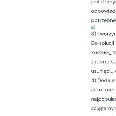
jest domy
odpowiedzi
potrzebne.
3) Tworzy
Do solucji
<nazwa_te
zatem z s
usunięciu
4) Dodaje
Jako fram
najpopula
ściągamy n