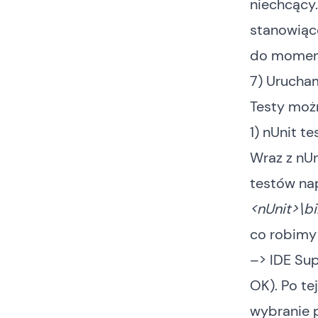
niechcący…
stanowiąc
do momentu
7) Urucha
Testy moż
1) nUnit te
Wraz z nU
testów nap
<nUnit>\bi
co robimy 
–> IDE Sup
OK). Po te
wybranie p