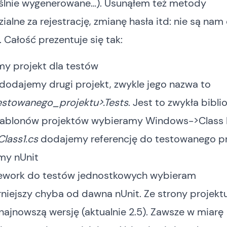
ślnie wygenerowane…). Usunąłem też metody
alne za rejestrację, zmianę hasła itd: nie są nam
 Całość prezentuje się tak:
my projekt dla testów
 dodajemy drugi projekt, zwykle jego nazwa to
stowanego_projektu>.Tests
. Jest to zwykła bibli
zablonów projektów wybieramy Windows->Class L
Class1.cs
dodajemy referencję do testowanego pr
my nUnit
ework do testów jednostkowych wybieram
rniejszy chyba od dawna nUnit. Ze
strony projekt
ajnowszą wersję (aktualnie 2.5). Zawsze w miarę