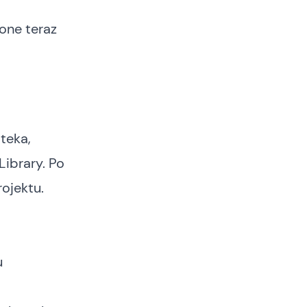
 one teraz
oteka,
ibrary. Po
ojektu.
u