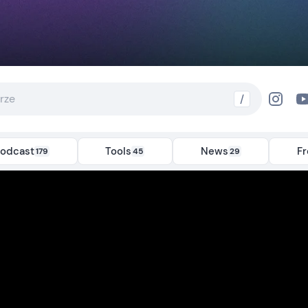
/
odcast
Tools
News
F
179
45
29