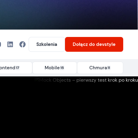
Szkolenia
Dołącz
do devstyle
rontend
Mobile
Chmura
17
15
11