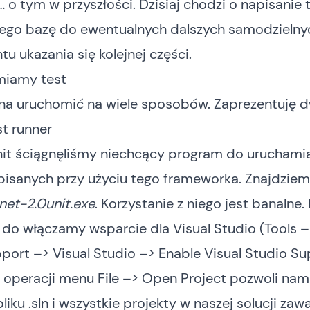
 o tym w przyszłości. Dzisiaj chodzi o napisanie 
ego bazę do ewentualnych dalszych samodzieln
 ukazania się kolejnej części.
miamy test
na uruchomić na wiele sposobów. Zaprezentuję dw
st runner
nit ściągnęliśmy niechcący program do uruchami
isanych przy użyciu tego frameworka. Znajdziemy
net-2.0unit.exe
. Korzystanie z niego jest banalne.
do włączamy wsparcie dla Visual Studio (Tools –
port –> Visual Studio –> Enable Visual Studio S
j operacji menu File –> Open Project pozwoli nam
liku .sln i wszystkie projekty w naszej solucji zaw