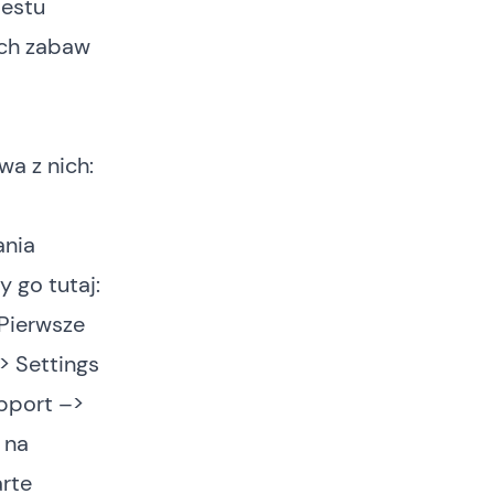
testu
ych zabaw
a z nich:
ania
 go tutaj:
 Pierwsze
> Settings
upport –>
 na
arte