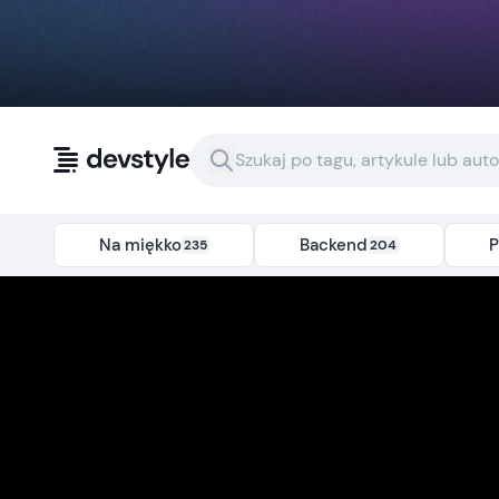
Przejdź do treści
Na miękko
Backend
P
235
204