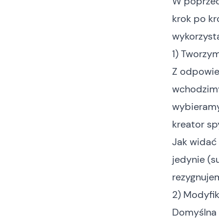
W
poprze
krok po k
wykorzyst
1) Tworzy
Z
odpowied
wchodzimy
wybieramy 
kreator sp
Jak widać 
jedynie (s
rezygnujem
2) Modyfi
Domyślna 