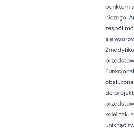
punktem wy
niczego. 
zespół móg
się wzorow
Zmodyfiku
przedstawi
Funkcjona
obsłużona 
do projekt
przedstaw
kolei tak,
uniknąć tw