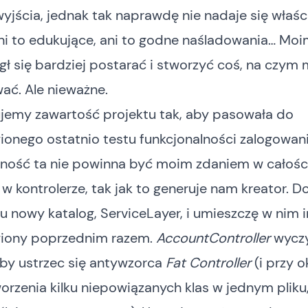
jścia, jednak tak naprawdę nie nadaje się właśc
Ani to edukujące, ani to godne naśladowania… Mo
ł się bardziej postarać i stworzyć coś, na czym
ać. Ale nieważne.
jemy zawartość projektu tak, aby pasowała do
onego ostatnio testu funkcjonalności zalogowani
lność ta nie powinna być moim zdaniem w całośc
w kontrolerze, tak jak to generuje nam kreator. 
u nowy katalog, ServiceLayer, i umieszczę w nim i
iony poprzednim razem.
AccountController
wyczy
 aby ustrzec się antywzorca
Fat Controller
(i przy o
orzenia kilku niepowiązanych klas w jednym pliku,