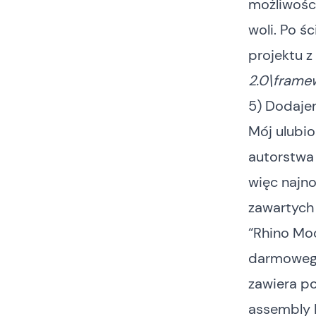
możliwości
woli. Po ś
projektu z
2.0\framew
5) Dodaje
Mój ulubi
autorstwa
więc najno
zawartych 
“
Rhino Moc
darmowego
zawiera po
assembly 