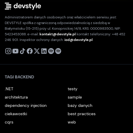
Administratorem danych osobowych oraz właścicielem serwisu jest:
DEVSTYLE spółka z ograniczoną odpowiedzialnością z siedzibą w
Białymstoku (15-215) przy ul. Konopnickiej 14/8, KRS: 0000983500, NIP:
5423453088. e-mail:
kontakt@devstyle.pl
kontakt telefoniczny: +48 452
246 901. Inspektor ochrony danych:
iod@devstyle.pl
X
Instagram
Youtube
TikTok
Facebook
Linkedin
Podcast
Spotify
TAGI BACKEND
.NET
testy
architektura
sample
dependency injection
bazy danych
ciekawostki
best practices
cqrs
web