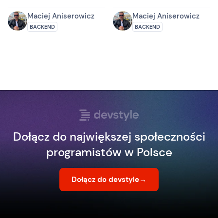
Jakubem Pilimonem
najbardziej!
Maciej Aniserowicz
Maciej Aniserowicz
BACKEND
BACKEND
Dołącz do największej społeczności
programistów w Polsce
Dołącz do devstyle
→