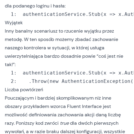
dla podanego loginu i hasła:
  1:
  authenticationService.Stub(x => x.Aut
Wyjątek
Inny banalny scenariusz to rzucenie wyjątku przez
metodę. W ten sposób możemy zbadać zachowanie
naszego kontrolera w sytuacji, w której usługa
uwierzytelniająca bardzo dosadnie powie “coś jest nie
tak!”:
  1:
  2:
  	.
Throw(
new
 AuthenticationException(
Liczba powtórzeń
Pouczającym i bardziej skomplikowanym niż inne
obszary przykładem wzorca
Fluent Interface
jest
możliwość definiowania zachowania akcji daną liczbę
razy. Poniższy kod zwróci
true
dla dwóch pierwszych
wywołań, a w razie braku dalszej konfiguracji, wszystkie