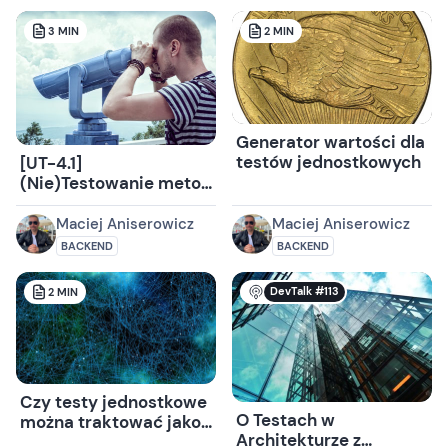
3
MIN
2
MIN
Generator wartości dla
testów jednostkowych
[UT-4.1]
(Nie)Testowanie metod
prywatnych
Maciej Aniserowicz
Maciej Aniserowicz
BACKEND
BACKEND
DevTalk #113
2
MIN
Czy testy jednostkowe
O Testach w
można traktować jako
Architekturze z
interfejs? Jak