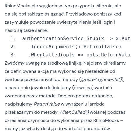
RhinoMocks nie wygląda w tym przypadku ślicznie, ale
da się coś takiego osiągnąć. Przykładowo poniższy kod
zasymuluje powodzenie uwierzytelnienia jeśli login i
hasło są takie same:
  1:
  authenticationService.Stub(x => x.Aut
  2:
  	.IgnoreArguments().Return(
false
  3:
  	.
WhenCalled(opts => opts.ReturnValu
Zwróćmy uwagę na środkową linijkę. Najpierw określamy,
że definiowana akcja ma wykonać się niezależnie od
wartości przekazanych do metody (
IgnoreArguments()
),
a następnie jawnie definiujemy (dowolną) wartość
zwracaną przez metodę. Dopiero potem, na koniec,
nadpisujemy
ReturnValue
w wyrażeniu lambda
przekazanym do metody
WhenCalled()
wołanej podczas
określania czynności do wykonania przez RhinoMocks –
mamy już wtedy dostęp do wartości parametrów.