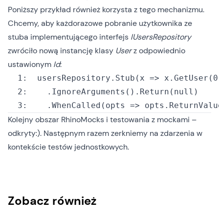
Poniższy przykład również korzysta z tego mechanizmu.
Chcemy, aby każdorazowe pobranie użytkownika ze
stuba implementującego interfejs
IUsersRepository
zwróciło nową instancję klasy
User
z odpowiednio
ustawionym
Id
:
  1:
  2:
  	.IgnoreArguments().Return(
null
  3:
  	.
WhenCalled(opts => opts.ReturnValu
Kolejny obszar RhinoMocks i testowania z mockami –
odkryty:). Następnym razem zerkniemy na zdarzenia w
kontekście testów jednostkowych.
Zobacz również