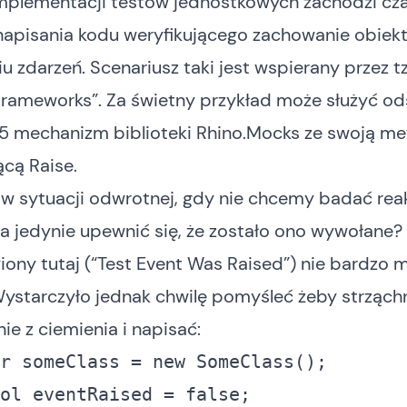
mplementacji testów jednostkowych zachodzi cz
napisania kodu weryfikującego zachowanie obiek
u zdarzeń. Scenariusz taki jest wspierany przez t
frameworks”. Za świetny przykład może służyć o
.5 mechanizm biblioteki
Rhino.Mocks
ze swoją m
jącą
Raise
.
w sytuacji odwrotnej, gdy nie chcemy badać reak
 a jedynie upewnić się, że zostało ono wywołane
wiony
tutaj (“Test Event Was Raised”)
nie bardzo m
ystarczyło jednak chwilę pomyśleć żeby strząch
ie z ciemienia i napisać:
r
 someClass = 
new
ol
 eventRaised = 
false