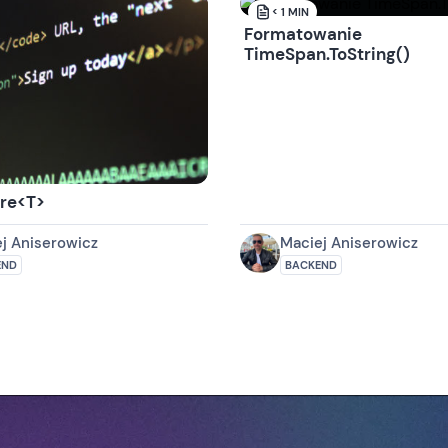
< 1
MIN
Formatowanie
TimeSpan.ToString()
ure<T>
j Aniserowicz
Maciej Aniserowicz
END
BACKEND