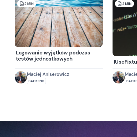
2
MIN
2
MIN
Logowanie wyjątków podczas
testów jednostkowych
IUseFixt
Maciej Aniserowicz
Macie
BACKEND
BACK