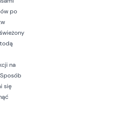
asami
tów po
zw
dświeżony
etodą
cji na
? Sposób
i się
nąć