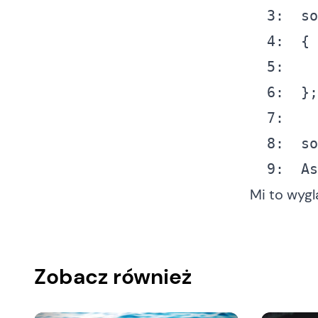
  3:
  so
  4:
  5:
  6:
  7:
  8:
  9:
Mi to wyg
Zobacz również