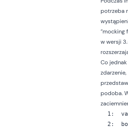
Podczas i
potrzeba 
wystąpieni
“mocking 
w wersji 3
rozszerza
Co jednak 
zdarzenie,
przedsta
podoba. W
zaciemnien
  1:
va
  2:
bo