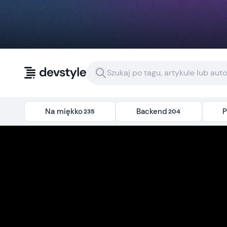
Przejdź do treści
Na miękko
Backend
P
235
204