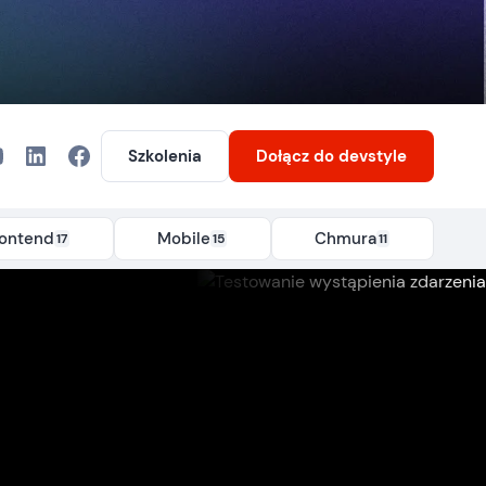
Szkolenia
Dołącz
do devstyle
rontend
Mobile
Chmura
17
15
11