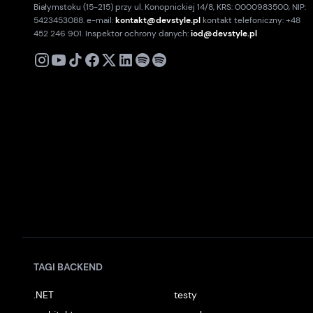
Białymstoku (15-215) przy ul. Konopnickiej 14/8, KRS: 0000983500, NIP:
5423453088. e-mail:
kontakt@devstyle.pl
kontakt telefoniczny: +48
452 246 901. Inspektor ochrony danych:
iod@devstyle.pl
X
Instagram
Youtube
TikTok
Facebook
Linkedin
Podcast
Spotify
TAGI BACKEND
.NET
testy