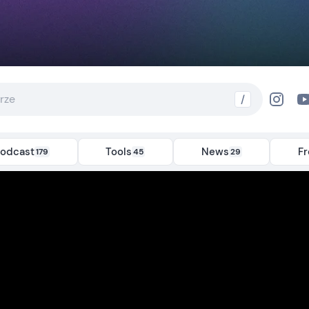
/
odcast
Tools
News
F
179
45
29