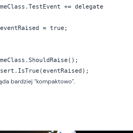
meClass.TestEvent += 
delegate
  	eventRaised = 
true
ląda bardziej “kompaktowo”.