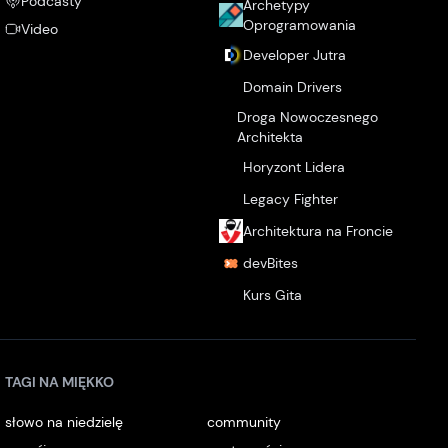
Podcasty
Archetypy
Oprogramowania
Video
Developer Jutra
Domain Drivers
Droga Nowoczesnego
Architekta
Horyzont Lidera
Legacy Fighter
Architektura na Froncie
devBites
Kurs Gita
TAGI NA MIĘKKO
słowo na niedzielę
community