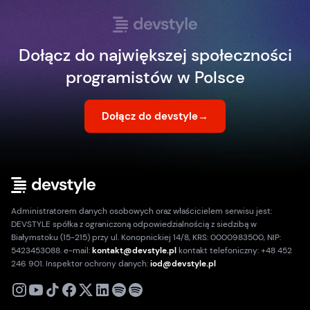
Dołącz do największej społeczności
programistów w Polsce
Dołącz do devstyle
→
Administratorem danych osobowych oraz właścicielem serwisu jest:
DEVSTYLE spółka z ograniczoną odpowiedzialnością z siedzibą w
Białymstoku (15-215) przy ul. Konopnickiej 14/8, KRS: 0000983500, NIP:
5423453088. e-mail:
kontakt@devstyle.pl
kontakt telefoniczny: +48 452
246 901. Inspektor ochrony danych:
iod@devstyle.pl
X
Instagram
Youtube
TikTok
Facebook
Linkedin
Podcast
Spotify