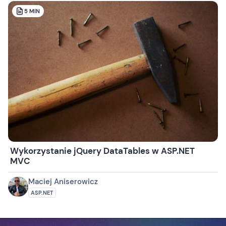
5
MIN
Wykorzystanie jQuery DataTables w ASP.NET
MVC
Maciej Aniserowicz
ASP.NET