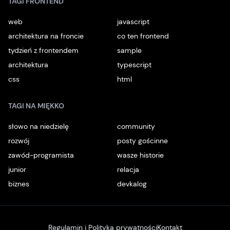
TAGI FRONTEND
web
javascript
architektura na froncie
co ten frontend
tydzień z frontendem
sample
architektura
typescript
css
html
TAGI NA MIĘKKO
słowo na niedzielę
community
rozwój
posty gościnne
zawód-programista
wasze historie
junior
relacja
biznes
devkalog
Regulamin i Polityka prywatności
Kontakt