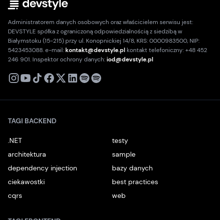
Administratorem danych osobowych oraz właścicielem serwisu jest:
DEVSTYLE spółka z ograniczoną odpowiedzialnością z siedzibą w
Białymstoku (15-215) przy ul. Konopnickiej 14/8, KRS: 0000983500, NIP:
5423453088. e-mail:
kontakt@devstyle.pl
kontakt telefoniczny: +48 452
246 901. Inspektor ochrony danych:
iod@devstyle.pl
X
Instagram
Youtube
TikTok
Facebook
Linkedin
Podcast
Spotify
TAGI BACKEND
.NET
testy
architektura
sample
dependency injection
bazy danych
ciekawostki
best practices
cqrs
web