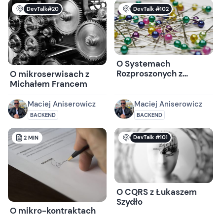
DevTalk#20
DevTalk #102
O Systemach
Rozproszonych z
O mikroserwisach z
Jakubem Kubryńskim
Michałem Francem
Maciej Aniserowicz
Maciej Aniserowicz
BACKEND
BACKEND
DevTalk #101
2
MIN
O CQRS z Łukaszem
Szydło
O mikro-kontraktach