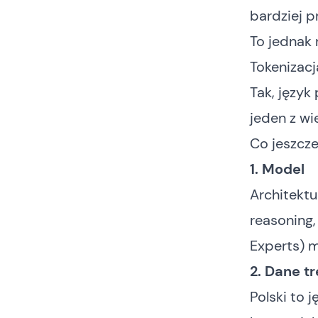
bardziej p
To jednak 
Tokenizacj
Tak, język 
jeden z wi
Co jeszcze 
1. Model
Architektu
reasoning,
Experts) m
2. Dane t
Polski to 