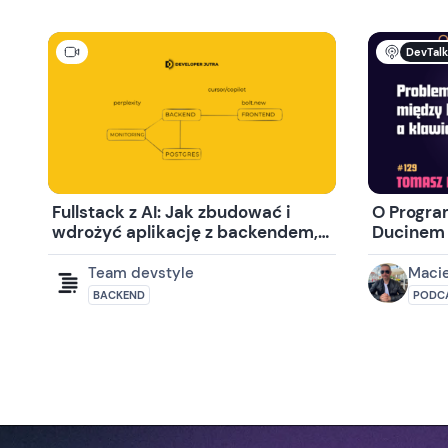
DevTalk
Fullstack z AI: Jak zbudować i
O Progra
wdrożyć aplikację z backendem,
Ducinem
frontendem i monitoringiem w 2
godziny (Docker + Prometheus +
Team devstyle
Macie
React)
BACKEND
PODC