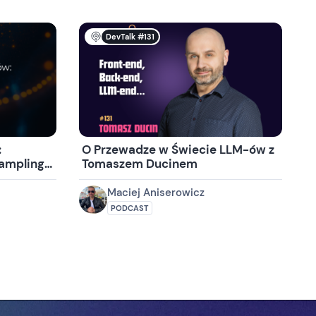
DevTalk #131
:
O Przewadze w Świecie LLM-ów z
ampling,
Tomaszem Ducinem
Maciej Aniserowicz
PODCAST