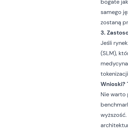
bogate jak
samego jęz
zostaną pr
3. Zastos
Jeśli ryne
(SLM), któ
medycyna,
tokenizacj
Wnioski? 
Nie warto 
benchmarku
wyższość. 
architektu