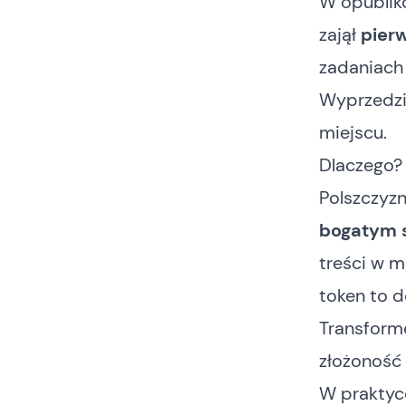
W opublik
zajął
pier
zadaniach
Wyprzedził
miejscu.
Dlaczego?
Polszczyzn
bogatym 
treści w m
token to d
Transform
złożoność
W praktyc