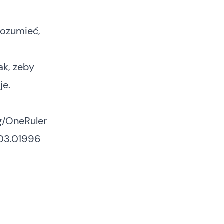
rozumieć,
k, żeby
je.
g/OneRuler
503.01996