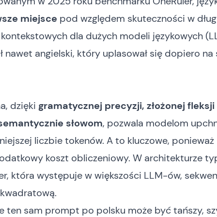
owanym w 2025 roku benchmarku OneRuler, język
wsze miejsce
pod względem skuteczności w dług
 kontekstowych dla dużych modeli językowych (L
 nawet angielski, który uplasował się dopiero na
a, dzięki
gramatycznej precyzji, złożonej fleksji 
semantycznie słowom
, pozwala modelom upchn
niejszej liczbie tokenów. A to kluczowe, ponieważ
odatkowy koszt obliczeniowy. W architekturze ty
er, która występuje w większości LLM-ów, sekwe
 kwadratową.
e ten sam prompt po polsku może być tańszy, sz