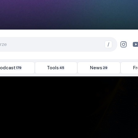
/
odcast
Tools
News
F
179
45
29