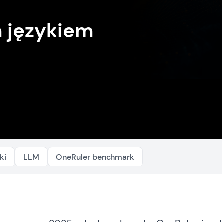
m językiem
ki
LLM
OneRuler benchmark