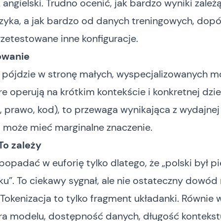
 angielski. Trudno ocenić, jak bardzo wyniki zależ
yka, a jak bardzo od danych treningowych, dopó
zetestowane inne konfiguracje.
owanie
k pójdzie w stronę małych, wyspecjalizowanych m
re operują na krótkim kontekście i konkretnej dzie
 prawo, kod), to przewaga wynikająca z wydajnej
i może mieć marginalne znaczenie.
To zależy
popadać w euforię tylko dlatego, że „polski był p
”. To ciekawy sygnał, ale nie ostateczny dowód
Tokenizacja to tylko fragment układanki. Równie 
ra modelu, dostępność danych, długość kontekstu