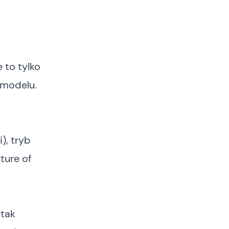
e to tylko
 modelu.
), tryb
ture of
 tak