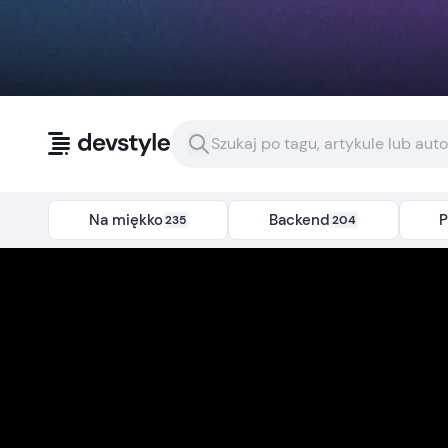
Przejdź do treści
Na miękko
Backend
P
235
204