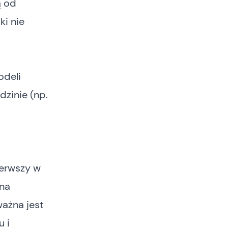
ą od
ki nie
odeli
dzinie (np.
ierwszy w
 na
ważna jest
 i