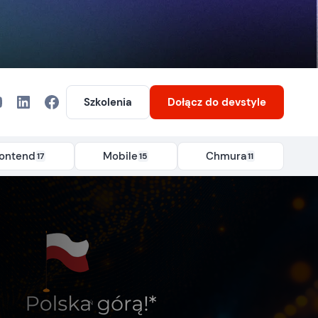
Szkolenia
Dołącz
do devstyle
rontend
Mobile
Chmura
17
15
11