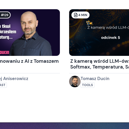
 #129
4
MIN
mowaniu z AI z Tomaszem
Z kamerą wśród LLM-ów
Softmax, Temperatura, S
Halucynacje
j Aniserowicz
Tomasz Ducin
AST
TOOLS