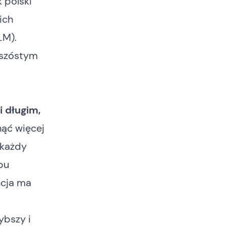
 polski
ich
LM).
 szóstym
i długim,
ąć więcej
 każdy
pu
ncja ma
ybszy i