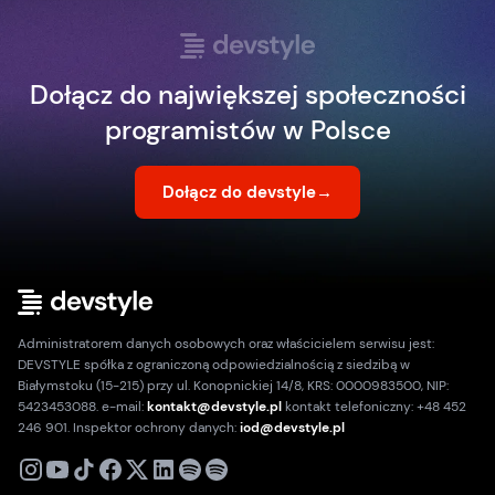
Dołącz do największej społeczności
programistów w Polsce
Dołącz do devstyle
→
Administratorem danych osobowych oraz właścicielem serwisu jest:
DEVSTYLE spółka z ograniczoną odpowiedzialnością z siedzibą w
Białymstoku (15-215) przy ul. Konopnickiej 14/8, KRS: 0000983500, NIP:
5423453088. e-mail:
kontakt@devstyle.pl
kontakt telefoniczny: +48 452
246 901. Inspektor ochrony danych:
iod@devstyle.pl
X
Instagram
Youtube
TikTok
Facebook
Linkedin
Podcast
Spotify