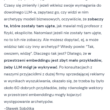
Czasy się zmieniły i jeżeli wkleisz swoje wymagania do
dowolnego LLM-a, zapytasz go, czy widzi w nim
archetypy modeli biznesowych, oczywiście, że
zobaczy
te, które zostały tam ujęte
, jak mawiał mój profesor z
fizyki, eksplicite. Natomiast jeżeli nie zostały tam ujęte,
no to ich nie zobaczy. Ale możesz dopytać, ej, a może
widzisz taki czy inny archetyp? Wtedy powie: “Tak,
owszem, widzę”. Dlaczego tak jest? Dlatego, że
w
przestrzeni embeddingu jest zbyt mało przykładów,
żeby LLM mógł je wykrywać
. Po konsultacjach z
naszymi przyjaciółmi z dużej firmy sprzedającej reklamy
w wynikach wyszukiwania, okazało się, że trzeba by było
około 60 dobrych przykładów, żeby równoległe wektory
w przestrzeni embenddingu mogły kojarzyć
występowanie archetypów.
-Sławek Sobótka