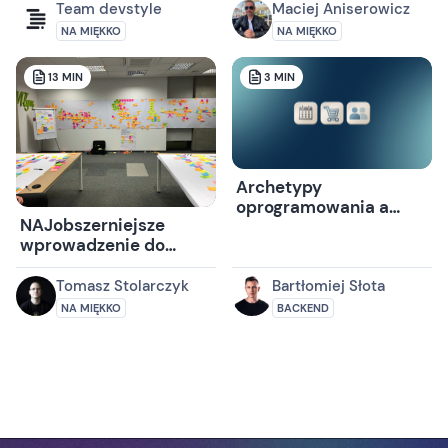
Team devstyle
Maciej Aniserowicz
NA MIĘKKO
NA MIĘKKO
13
MIN
3
MIN
Archetypy
oprogramowania a
NAJobszerniejsze
wzorce projektowe
wprowadzenie do
GoF, jak różnią się od
Event Stormingu. Z
siebie i jak wspierają
przykładem!
Tomasz Stolarczyk
Bartłomiej Słota
DDD
NA MIĘKKO
BACKEND