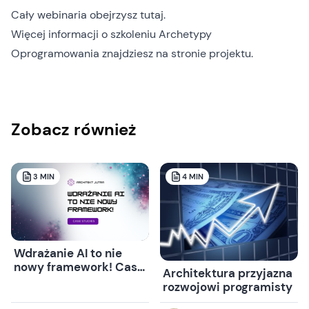
Cały webinaria obejrzysz
tutaj
.
Więcej informacji o szkoleniu Archetypy
Oprogramowania znajdziesz na
stronie projektu
.
Zobacz również
3
MIN
4
MIN
Wdrażanie AI to nie
nowy framework! Case
Architektura przyjazna
Studies z live’a
rozwojowi programisty
Architekt Jutra