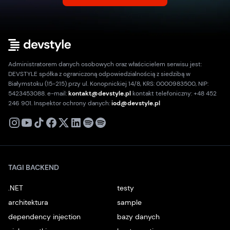
Administratorem danych osobowych oraz właścicielem serwisu jest:
DEVSTYLE spółka z ograniczoną odpowiedzialnością z siedzibą w
Białymstoku (15-215) przy ul. Konopnickiej 14/8, KRS: 0000983500, NIP:
5423453088. e-mail:
kontakt@devstyle.pl
kontakt telefoniczny: +48 452
246 901. Inspektor ochrony danych:
iod@devstyle.pl
X
Instagram
Youtube
TikTok
Facebook
Linkedin
Podcast
Spotify
TAGI BACKEND
.NET
testy
architektura
sample
dependency injection
bazy danych