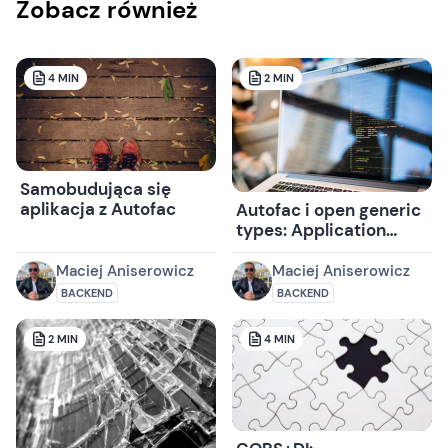
Zobacz również
4
MIN
2
MIN
Samobudująca się
aplikacja z Autofac
Autofac i open generic
types: Application
Events revisited
Maciej Aniserowicz
Maciej Aniserowicz
BACKEND
BACKEND
2
MIN
4
MIN