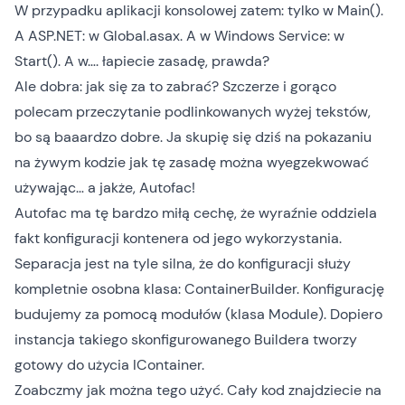
W przypadku aplikacji konsolowej zatem: tylko w Main().
A ASP.NET: w Global.asax. A w Windows Service: w
Start(). A w…. łapiecie zasadę, prawda?
Ale dobra: jak się za to zabrać? Szczerze i gorąco
polecam przeczytanie podlinkowanych wyżej tekstów,
bo są baaardzo dobre. Ja skupię się dziś na pokazaniu
na żywym kodzie jak tę zasadę można wyegzekwować
używając… a jakże, Autofac!
Autofac ma tę bardzo miłą cechę, że wyraźnie oddziela
fakt konfiguracji kontenera od jego wykorzystania.
Separacja jest na tyle silna, że do konfiguracji służy
kompletnie osobna klasa: ContainerBuilder. Konfigurację
budujemy za pomocą modułów (klasa Module). Dopiero
instancja takiego skonfigurowanego Buildera tworzy
gotowy do użycia IContainer.
Zoabczmy jak można tego użyć. Cały kod znajdziecie na