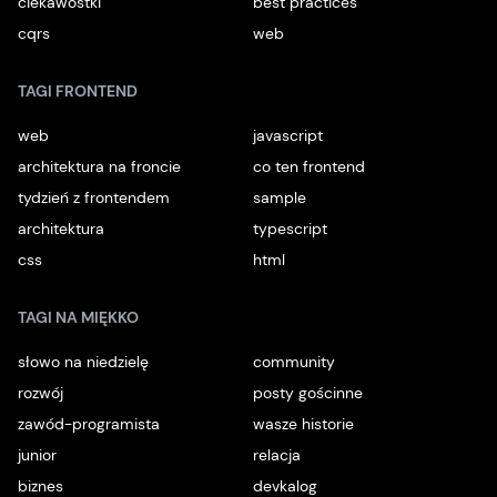
ciekawostki
best practices
cqrs
web
TAGI FRONTEND
web
javascript
architektura na froncie
co ten frontend
tydzień z frontendem
sample
architektura
typescript
css
html
TAGI NA MIĘKKO
słowo na niedzielę
community
rozwój
posty gościnne
zawód-programista
wasze historie
junior
relacja
biznes
devkalog