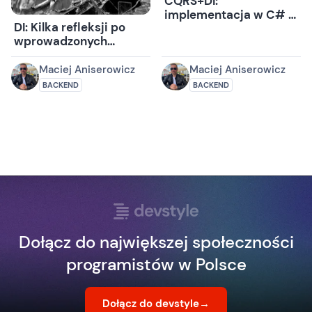
CQRS+DI:
implementacja w C# i
DI: Kilka refleksji po
Autofac
wprowadzonych
zmianach
Maciej Aniserowicz
Maciej Aniserowicz
BACKEND
BACKEND
Dołącz do największej społeczności
programistów w Polsce
Dołącz do devstyle
→