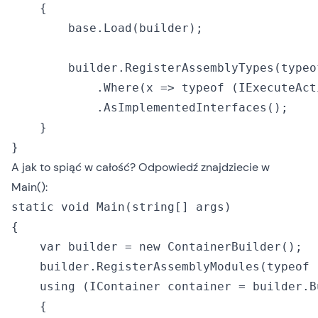
    {

        base.Load(builder);

        builder.RegisterAssemblyTypes(typeo
            .Where(x => typeof (IExecuteAct
            .AsImplementedInterfaces();

    }

A jak to spiąć w całość? Odpowiedź znajdziecie w
Main():
static void Main(string[] args)

{

    var builder = new ContainerBuilder();

    builder.RegisterAssemblyModules(typeof 
    using (IContainer container = builder.Bu
    {
