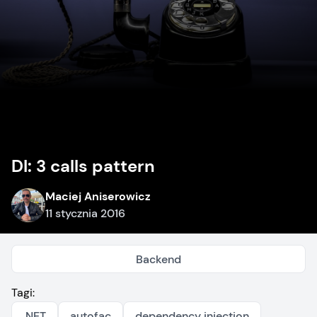
DI: 3 calls pattern
Maciej Aniserowicz
11 stycznia 2016
Backend
Tagi:
.NET
autofac
dependency injection