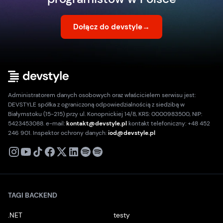
Dołącz do devstyle
→
Administratorem danych osobowych oraz właścicielem serwisu jest:
DEVSTYLE spółka z ograniczoną odpowiedzialnością z siedzibą w
Białymstoku (15-215) przy ul. Konopnickiej 14/8, KRS: 0000983500, NIP:
5423453088. e-mail:
kontakt@devstyle.pl
kontakt telefoniczny: +48 452
246 901. Inspektor ochrony danych:
iod@devstyle.pl
X
Instagram
Youtube
TikTok
Facebook
Linkedin
Podcast
Spotify
TAGI BACKEND
.NET
testy