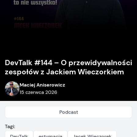
DevTalk #144 – O przewidywalności
zespołów z Jackiem Wieczorkiem
Maciej Aniserowicz
15 czerwca 2026
Podcast
Tagi:
DevTalk
estymacja
Jacek Wieczorek