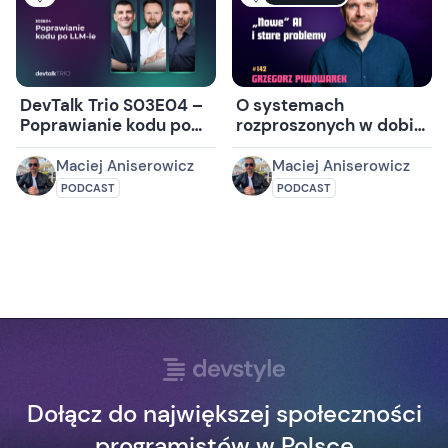
DevTalk Trio S03E04 –
O systemach
Poprawianie kodu po
rozproszonych w dobie
LLM-ie
AI z Grzegorzem
Piwowarkiem
Maciej Aniserowicz
Maciej Aniserowicz
PODCAST
PODCAST
Dołącz do największej społeczności
programistów w Polsce