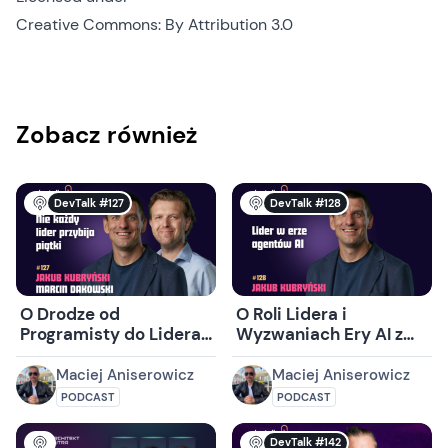
Creative Commons: By Attribution 3.0
Zobacz również
DevTalk #127
DevTalk #128
O Drodze od
O Roli Lidera i
Programisty do Lidera
Wyzwaniach Ery AI z
w IT z Jakubem
Jakubem Kubryńskim
Kubryńskim i
Maciej Aniserowicz
Maciej Aniserowicz
Marcinem Dakowskim
PODCAST
PODCAST
DevTalk #142