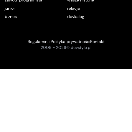
zawód-programista
wasze historie
junior
relacja
biznes
devkalog
Regulamin i Polityka prywatności
Kontakt
2008 -
2026
© devstyle.pl