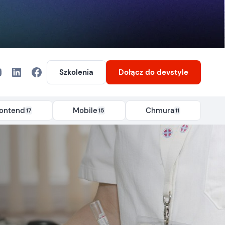
Szkolenia
Dołącz
do devstyle
rontend
Mobile
Chmura
17
15
11