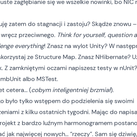
uste zagłębianie się we wszelkie nowinki, bo NIC 
ję zatem do stagnacji i zastoju? Skądże znowu –
 wręcz przeciwnego.
Think for yourself, question 
lenge everything
! Znasz na wylot Unity? W nastę
skorzystaj ze Structure Map. Znasz NHibernate? Uż
. Z zamkniętymi oczami napiszesz testy w nUnit
 mbUnit albo MSTest.
et cetera… (
cobym inteligentniej brzmiał
).
o było tylko wstępem do podzielenia się swoimi
niami z kilku ostatnich tygodni. Mając do napis
 projekt z bardzo luźnym harmonogramem postan
ć jak najwięcej nowych… “rzeczy”. Sam się dziwię,