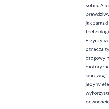
sobie. Ale
prawdziwym
jak zarazk
technolog
Przyczyna 
oznacza t
drogowy na
motoryzacy
kierowcą” 
jedyny ef
wykorzysta
pewnością 