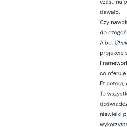
czasu na p
dawało.
Czy nawołu
do czegoś
Albo:
Chal
projekcie 
Framework
co oferuje
Et cetera, 
To wszystk
doświadcze
niewielki
wykorzysta