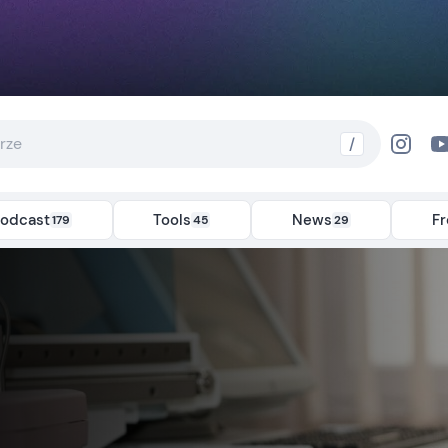
/
odcast
Tools
News
F
179
45
29