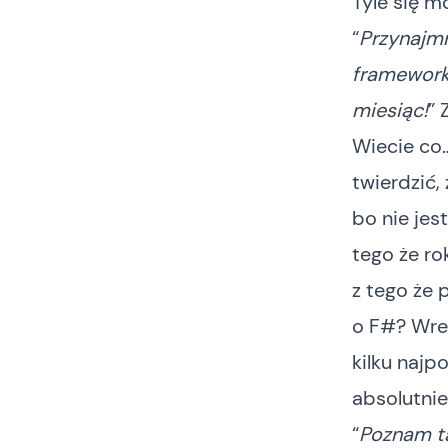
Tyle się m
“
Przynajmn
framework
miesiąc!
” 
Wiecie co
twierdzić,
bo nie jes
tego że r
z tego że 
o F#? Wres
kilku najp
absolutnie
“
Poznam tą