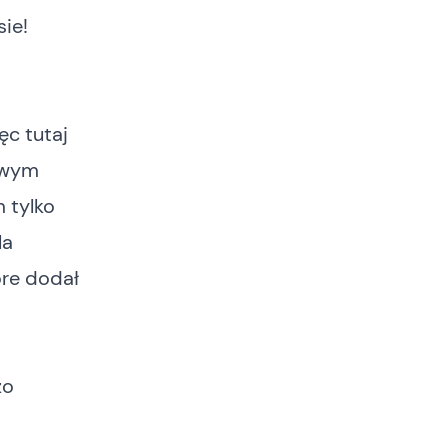
ie!
ęc tutaj
owym
 tylko
la
óre dodał
zo