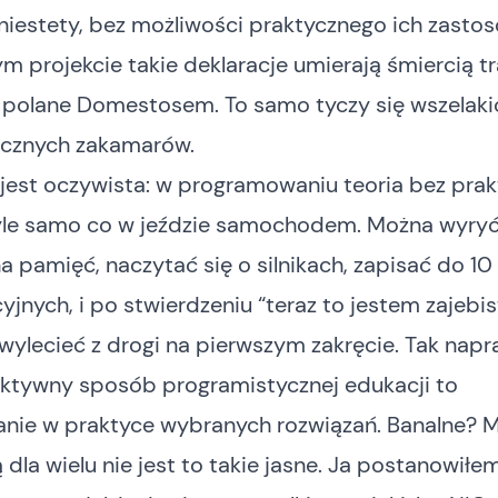
 niestety, bez możliwości praktycznego ich zasto
 projekcie takie deklaracje umierają śmiercią tr
i polane Domestosem. To samo tyczy się wszelaki
icznych zakamarów.
jest oczywista: w programowaniu teoria bez prak
yle samo co w jeździe samochodem. Można wyry
 pamięć, naczytać się o silnikach, zapisać do 10
jnych, i po stwierdzeniu “teraz to jestem zajebi
wylecieć z drogi na pierwszym zakręcie. Tak nap
ektywny sposób programistycznej edukacji to
nie w praktyce wybranych rozwiązań. Banalne? M
dla wielu nie jest to takie jasne. Ja postanowiłem