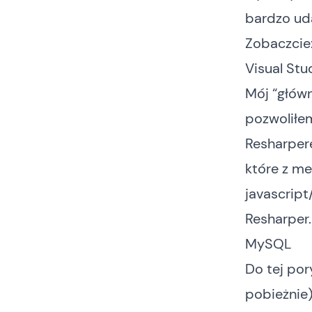
bardzo uda
Zobaczcie
Visual Stu
Mój “główn
pozwoliłe
Resharpere
które z m
javascript
Resharper.
MySQL
Do tej por
pobieżnie