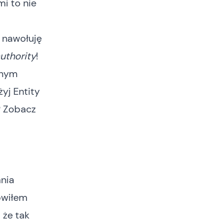
mi to nie
 nawołuję
authority
!
pnym
yj Entity
? Zobacz
ania
owiłem
 że tak