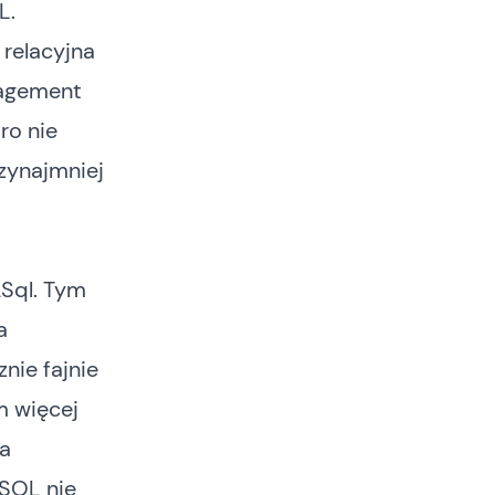
L.
 relacyjna
nagement
ro nie
rzynajmniej
Sql. Tym
a
nie fajnie
ym więcej
 a
 SQL
nie