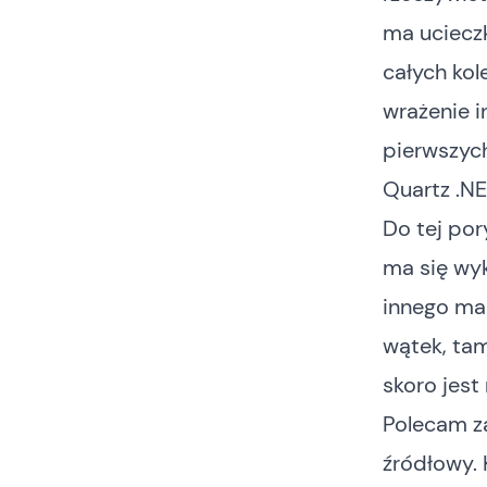
ma ucieczk
całych kol
wrażenie i
pierwszyc
Quartz .N
Do tej po
ma się wyk
innego ma
wątek, tam
skoro jest
Polecam z
źródłowy. 