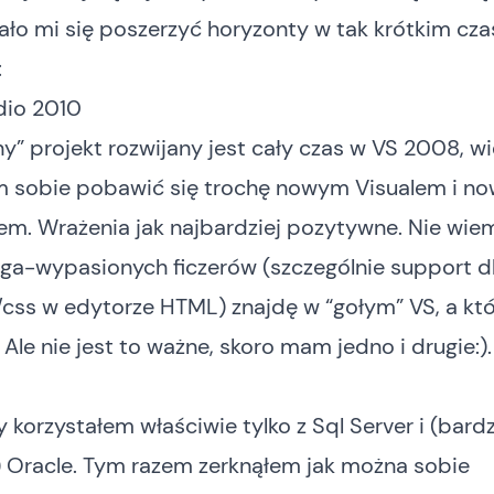
ło mi się poszerzyć horyzonty w tak krótkim czas
:
dio 2010
y” projekt rozwijany jest cały czas w VS 2008, wi
m sobie pobawić się trochę nowym Visualem i n
m. Wrażenia jak najbardziej pozytywne. Nie wiem
ega-wypasionych ficzerów (szczególnie support d
/css w edytorze HTML) znajdę w “gołym” VS, a kt
 Ale nie jest to ważne, skoro mam jedno i drugie:).
y korzystałem właściwie tylko z Sql Server i (bard
) Oracle. Tym razem zerknąłem jak można sobie