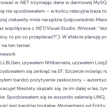
ować w .NET trzymając dane w darmowej MySQ
się nie spodziewałem – w końcu relacyjna baza to
dziej ciekawiły mnie narzędzia (odpowiedniki Ma
az współpraca z .NET/Visual Studio. Wniosek: “sko
icy, to po co przepłacać?”;). W efekcie planuję p
 na ten temat.
amework
LLBLGen, używałem NHibernate, używałem Linq2
cydowałem się zerknąć na EF. Szczerze mówiąc n
byłem bardzo pozytywnie zaskoczony – autentycz
pracuje! Niestety okazało się, że im dalej w las, t
w. Spodziewałem się że wszystko załatwię LINQ,
tość jest bardziej brutalna. Momentami od
Entity