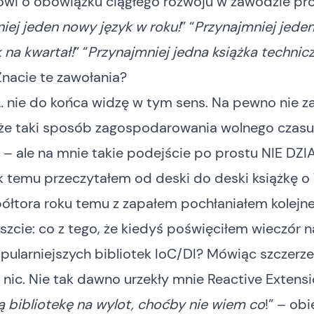
ówi o obowiązku ciągłego rozwoju w zawodzie pr
iej jeden nowy język w roku!
” “
Przynajmniej jede
 na kwartał!
” “
Przynajmniej jedna książka technic
Znacie te zawołania?
… nie do końca widzę w tym sens. Na pewno nie 
 że taki sposób zagospodarowania wolnego czasu 
t – ale na mnie takie podejście po prostu NIE DZI
ok temu przeczytałem od deski do deski książkę 
półtora roku temu z zapałem pochłaniałem kolejne
zcie: co z tego, że kiedyś poświęciłem wieczór 
opularniejszych bibliotek IoC/DI? Mówiąc szczerze
 nic. Nie tak dawno urzekły mnie
Reactive Extens
 bibliotekę na wylot, choćby nie wiem co
!” – ob