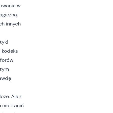
sowania w
agiczną,
ch innych
tyki
ć kodeks
 forów
stym
rawdę
oże. Ale z
 nie tracić