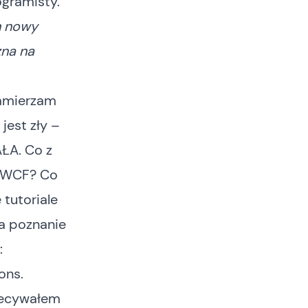
ogramisty.
n nowy
zna na
zamierzam
jest zły –
AŁA. Co z
o WCF? Co
 tutoriale
na poznanie
:
ions
.
iecywałem