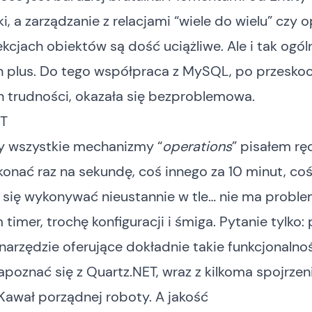
i, a zarządzanie z relacjami “wiele do wielu” czy 
ekcjach obiektów są dość uciążliwe. Ale i tak ogól
n plus. Do tego współpraca z MySQL, po przesko
h trudności, okazała się bezproblemowa.
ET
ry wszystkie mechanizmy “
operations
” pisałem rę
onać raz na sekundę, coś innego za 10 minut, coś
 się wykonywać nieustannie w tle… nie ma proble
 timer, trochę konfiguracji i śmiga. Pytanie tylko: 
 narzędzie oferujące dokładnie takie funkcjonalno
apoznać się z
Quartz.NET
, wraz z kilkoma spojrze
Kawał porządnej roboty. A jakość