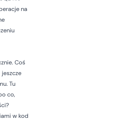
operacje na
ne
czeniu
cznie. Coś
 jeszcze
mu. Tu
po co,
ści?
niami w kod