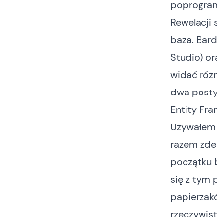
poprogram
Rewelacji 
baza. Bar
Studio) or
widać różn
dwa posty
Entity Fr
Używałem 
razem zde
początku 
się z tym 
papierzakó
rzeczywis