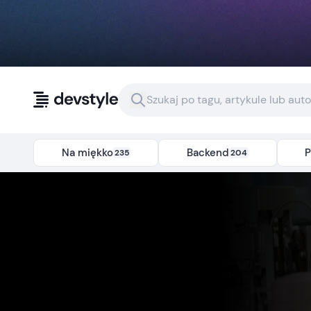
Przejdź do treści
Na miękko
Backend
P
235
204