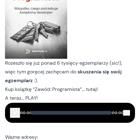
Rozeszło się już ponad 6 tysięcy egzemplarzy (sic!),
więc tym goręcej zachęcam do
skuszenia się swój
egzemplarz
:).
Kup książkę
“Zawód: Programista”… tutaj
!
A teraz… PLAY!
00:00
00:00
Ważne adresy: