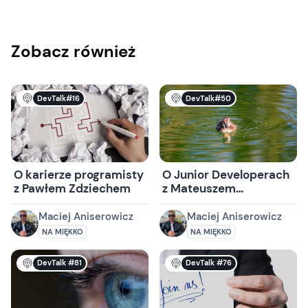
Zobacz również
DevTalk#16
DevTalk#50
O karierze programisty
O Junior Developerach
z Pawłem Zdziechem
z Mateuszem
Kupilasem
(JavaDevMatt)
Maciej Aniserowicz
Maciej Aniserowicz
NA MIĘKKO
NA MIĘKKO
DevTalk #81
DevTalk #76