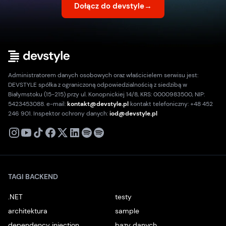
Dołącz do devstyle
→
Administratorem danych osobowych oraz właścicielem serwisu jest:
DEVSTYLE spółka z ograniczoną odpowiedzialnością z siedzibą w
Białymstoku (15-215) przy ul. Konopnickiej 14/8, KRS: 0000983500, NIP:
5423453088. e-mail:
kontakt@devstyle.pl
kontakt telefoniczny: +48 452
246 901. Inspektor ochrony danych:
iod@devstyle.pl
X
Instagram
Youtube
TikTok
Facebook
Linkedin
Podcast
Spotify
TAGI BACKEND
.NET
testy
architektura
sample
dependency injection
bazy danych