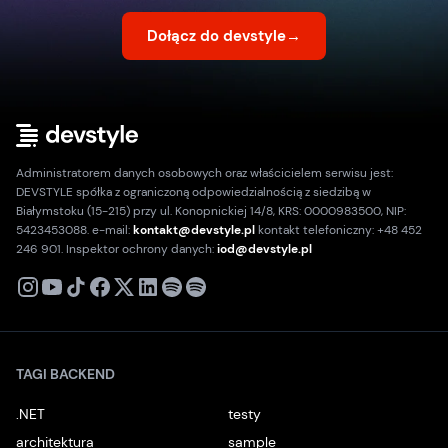
Dołącz do devstyle
→
Administratorem danych osobowych oraz właścicielem serwisu jest:
DEVSTYLE spółka z ograniczoną odpowiedzialnością z siedzibą w
Białymstoku (15-215) przy ul. Konopnickiej 14/8, KRS: 0000983500, NIP:
5423453088. e-mail:
kontakt@devstyle.pl
kontakt telefoniczny: +48 452
246 901. Inspektor ochrony danych:
iod@devstyle.pl
X
Instagram
Youtube
TikTok
Facebook
Linkedin
Podcast
Spotify
TAGI BACKEND
.NET
testy
architektura
sample