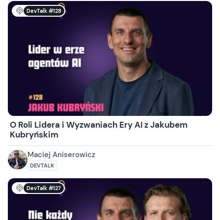
DevTalk #128
O Roli Lidera i Wyzwaniach Ery AI z Jakubem
Kubryńskim
Maciej Aniserowicz
DEVTALK
DevTalk #127