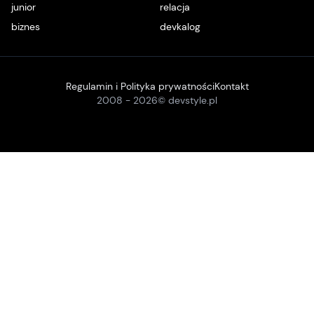
junior
relacja
biznes
devkalog
Regulamin i Polityka prywatności
Kontakt
2008 -
2026
© devstyle.pl