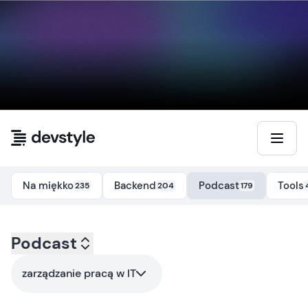
Przejdź do treści
Na miękko
Backend
Podcast
Tools
235
204
179
Kategoria:
Podcast
podcast
- Tag:
zarzadzanie-praca-w-it
zarządzanie pracą w IT