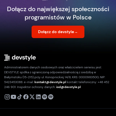
Dołącz do największej społeczności
programistów w Polsce
Dołącz do devstyle
→
Administratorem danych osobowych oraz właścicielem serwisu jest:
DEVSTYLE spółka z ograniczoną odpowiedzialnością z siedzibą w
Białymstoku (15-215) przy ul. Konopnickiej 14/8, KRS: 0000983500, NIP:
5423453088. e-mail:
kontakt@devstyle.pl
kontakt telefoniczny: +48 452
246 901. Inspektor ochrony danych:
iod@devstyle.pl
X
Instagram
Youtube
TikTok
Facebook
Linkedin
Podcast
Spotify