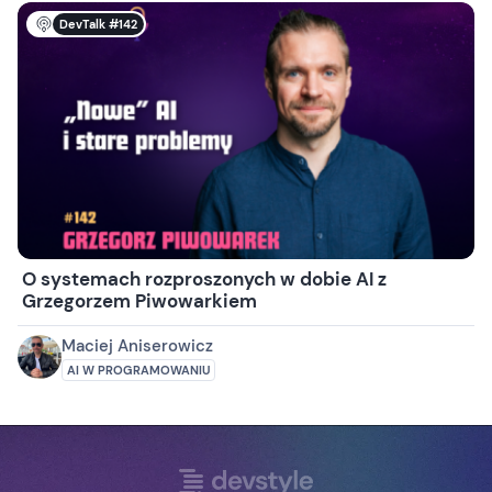
DevTalk #142
O systemach rozproszonych w dobie AI z
Grzegorzem Piwowarkiem
Maciej Aniserowicz
AI W PROGRAMOWANIU