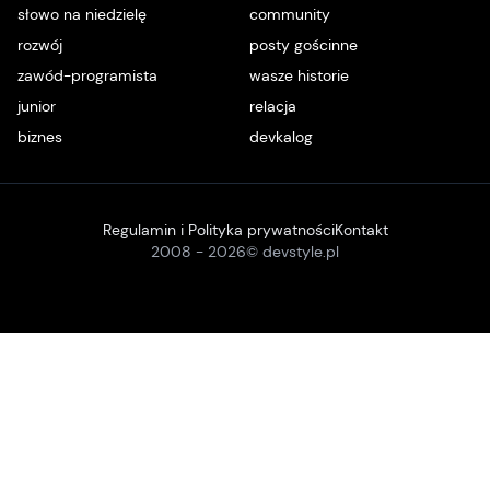
słowo na niedzielę
community
rozwój
posty gościnne
zawód-programista
wasze historie
junior
relacja
biznes
devkalog
Regulamin i Polityka prywatności
Kontakt
2008 -
2026
© devstyle.pl