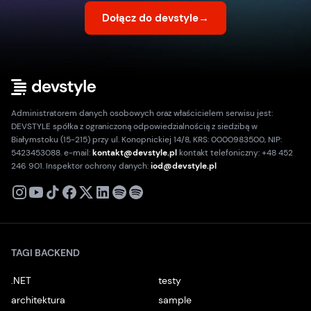
Dołącz do devstyle
→
Administratorem danych osobowych oraz właścicielem serwisu jest:
DEVSTYLE spółka z ograniczoną odpowiedzialnością z siedzibą w
Białymstoku (15-215) przy ul. Konopnickiej 14/8, KRS: 0000983500, NIP:
5423453088. e-mail:
kontakt@devstyle.pl
kontakt telefoniczny: +48 452
246 901. Inspektor ochrony danych:
iod@devstyle.pl
X
Instagram
Youtube
TikTok
Facebook
Linkedin
Podcast
Spotify
TAGI BACKEND
.NET
testy
architektura
sample