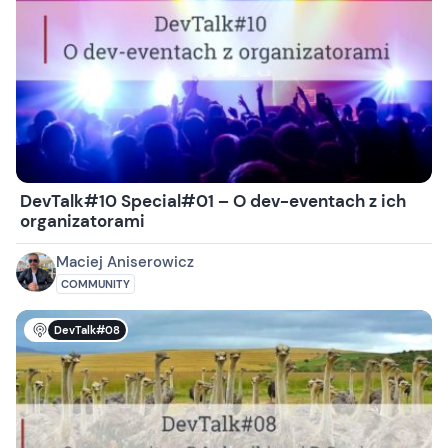
DevTalk#10 Special#01 – O dev-eventach z ich
organizatorami
Maciej Aniserowicz
COMMUNITY
DevTalk#08