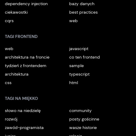
dependency injection
bazy danych
ciekawostki
best practices
cqrs
web
TAGI FRONTEND
web
javascript
architektura na froncie
co ten frontend
tydzień z frontendem
sample
architektura
typescript
css
html
TAGI NA MIĘKKO
słowo na niedzielę
community
rozwój
posty gościnne
zawód-programista
wasze historie
junior
relacja