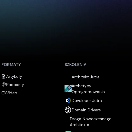
FORMATY
SZKOLENIA
Artykuły
Architekt Jutra
Podcasty
Archetypy
Oprogramowania
Video
Developer Jutra
Domain Drivers
Droga Nowoczesnego
Architekta