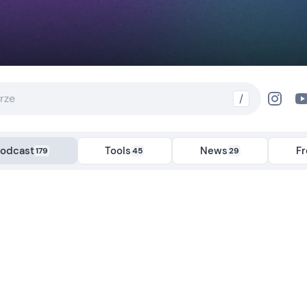
/
odcast
Tools
News
F
179
45
29