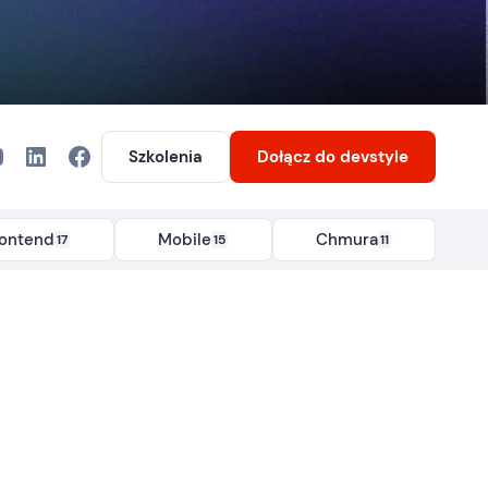
Szkolenia
Dołącz
do devstyle
rontend
Mobile
Chmura
17
15
11