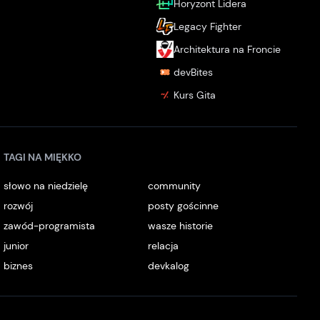
Horyzont Lidera
Legacy Fighter
Architektura na Froncie
devBites
Kurs Gita
TAGI NA MIĘKKO
słowo na niedzielę
community
rozwój
posty gościnne
zawód-programista
wasze historie
junior
relacja
biznes
devkalog