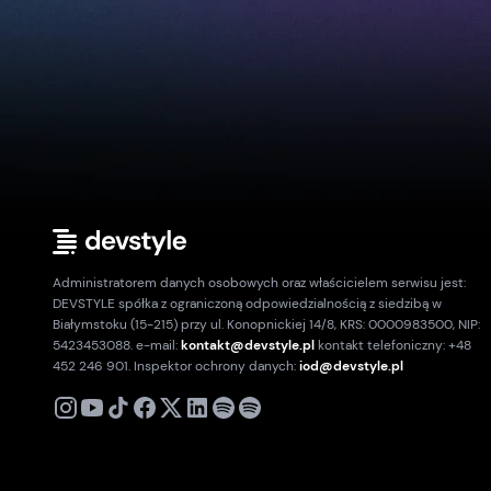
Administratorem danych osobowych oraz właścicielem serwisu jest:
DEVSTYLE spółka z ograniczoną odpowiedzialnością z siedzibą w
Białymstoku (15-215) przy ul. Konopnickiej 14/8, KRS: 0000983500, NIP:
5423453088. e-mail:
kontakt@devstyle.pl
kontakt telefoniczny: +48
452 246 901. Inspektor ochrony danych:
iod@devstyle.pl
X
Instagram
Youtube
TikTok
Facebook
Linkedin
Podcast
Spotify