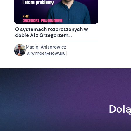
O systemach rozproszonych w
dobie AI z Grzegorzem
Piwowarkiem
Maciej Aniserowicz
AI W PROGRAMOWANIU
Dołą