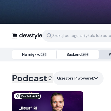
Przejdź do treści
Na miękko
Backend
P
235
204
Kategoria:
podcast
- Tag:
grzegorz-piwowarek
Podcast
Grzegorz Piwowarek
DevTalk #142