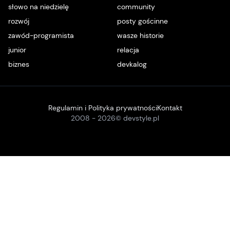
słowo na niedzielę
community
rozwój
posty gościnne
zawód-programista
wasze historie
junior
relacja
biznes
devkalog
Regulamin i Polityka prywatności
Kontakt
2008 -
2026
© devstyle.pl