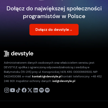
Dołącz do największej społeczności
programistów w Polsce
Dołącz do devstyle
→
Administratorem danych osobowych oraz właścicielem serwisu jest:
DEVSTYLE spółka z ograniczoną odpowiedzialnością z siedzibą w
Białymstoku (15-215) przy ul. Konopnickiej 14/8, KRS: 0000983500, NIP:
5423453088. e-mail:
kontakt@devstyle.pl
kontakt telefoniczny: +48 452
246 901. Inspektor ochrony danych:
iod@devstyle.pl
X
Instagram
Youtube
TikTok
Facebook
Linkedin
Podcast
Spotify