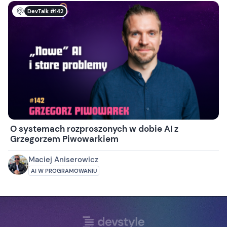
DevTalk #142
O systemach rozproszonych w dobie AI z
Grzegorzem Piwowarkiem
Maciej Aniserowicz
AI W PROGRAMOWANIU