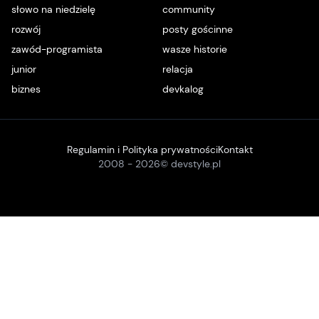
słowo na niedzielę
community
rozwój
posty gościnne
zawód-programista
wasze historie
junior
relacja
biznes
devkalog
Regulamin i Polityka prywatności
Kontakt
2008 -
2026
© devstyle.pl