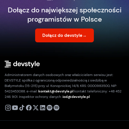
Dołącz do największej społeczności
programistów w Polsce
Dołącz do devstyle
→
Administratorem danych osobowych oraz właścicielem serwisu jest:
DEVSTYLE spółka z ograniczoną odpowiedzialnością z siedzibą w
Białymstoku (15-215) przy ul. Konopnickiej 14/8, KRS: 0000983500, NIP:
5423453088. e-mail:
kontakt@devstyle.pl
kontakt telefoniczny: +48 452
246 901. Inspektor ochrony danych:
iod@devstyle.pl
X
Instagram
Youtube
TikTok
Facebook
Linkedin
Podcast
Spotify