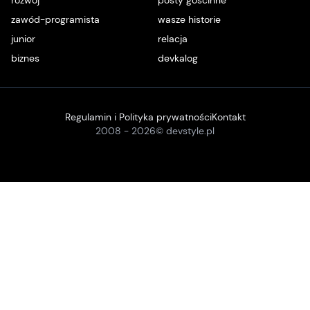
rozwój
posty gościnne
zawód-programista
wasze historie
junior
relacja
biznes
devkalog
Regulamin i Polityka prywatności
Kontakt
2008 -
2026
© devstyle.pl