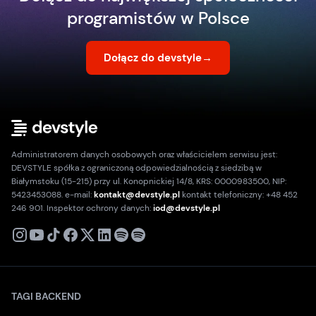
programistów w Polsce
Dołącz do devstyle
→
Administratorem danych osobowych oraz właścicielem serwisu jest:
DEVSTYLE spółka z ograniczoną odpowiedzialnością z siedzibą w
Białymstoku (15-215) przy ul. Konopnickiej 14/8, KRS: 0000983500, NIP:
5423453088. e-mail:
kontakt@devstyle.pl
kontakt telefoniczny: +48 452
246 901. Inspektor ochrony danych:
iod@devstyle.pl
X
Instagram
Youtube
TikTok
Facebook
Linkedin
Podcast
Spotify
TAGI BACKEND