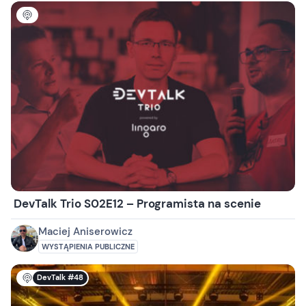
DevTalk Trio S02E12 – Programista na scenie
Maciej Aniserowicz
WYSTĄPIENIA PUBLICZNE
DevTalk #48