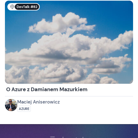
DevTalk #82
O Azure z Damianem Mazurkiem
Maciej Aniserowicz
AZURE