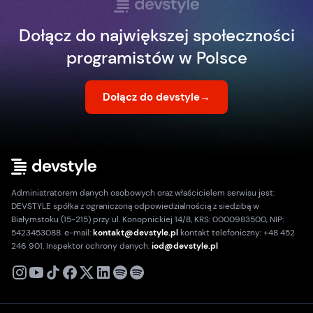
Dołącz do największej społeczności
programistów w Polsce
Dołącz do devstyle
→
Administratorem danych osobowych oraz właścicielem serwisu jest:
DEVSTYLE spółka z ograniczoną odpowiedzialnością z siedzibą w
Białymstoku (15-215) przy ul. Konopnickiej 14/8, KRS: 0000983500, NIP:
5423453088. e-mail:
kontakt@devstyle.pl
kontakt telefoniczny: +48 452
246 901. Inspektor ochrony danych:
iod@devstyle.pl
X
Instagram
Youtube
TikTok
Facebook
Linkedin
Podcast
Spotify