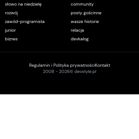
słowo na niedzielę
community
rozwój
posty gościnne
zawód-programista
wasze historie
junior
relacja
biznes
devkalog
Regulamin i Polityka prywatności
Kontakt
2008 -
2026
© devstyle.pl