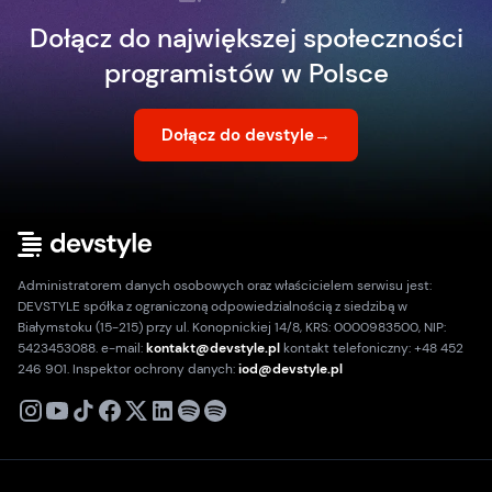
Dołącz do największej społeczności
programistów w Polsce
Dołącz do devstyle
→
Administratorem danych osobowych oraz właścicielem serwisu jest:
DEVSTYLE spółka z ograniczoną odpowiedzialnością z siedzibą w
Białymstoku (15-215) przy ul. Konopnickiej 14/8, KRS: 0000983500, NIP:
5423453088. e-mail:
kontakt@devstyle.pl
kontakt telefoniczny: +48 452
246 901. Inspektor ochrony danych:
iod@devstyle.pl
X
Instagram
Youtube
TikTok
Facebook
Linkedin
Podcast
Spotify