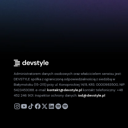
Administratorem danych osobowych oraz właścicielem serwisu jest:
DEVSTYLE spółka z ograniczoną odpowiedzialnością z siedzibą w
Białymstoku (15-215) przy ul. Konopnickiej 14/8, KRS: 0000983500, NIP:
5423453088. e-mail:
kontakt@devstyle.pl
kontakt telefoniczny: +48
452 246 901. Inspektor ochrony danych:
iod@devstyle.pl
X
Instagram
Youtube
TikTok
Facebook
Linkedin
Podcast
Spotify