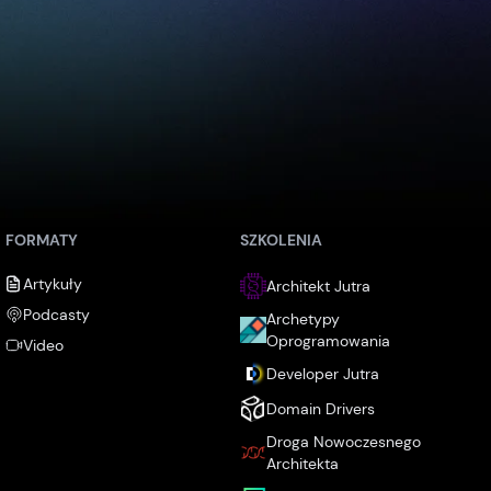
FORMATY
SZKOLENIA
Artykuły
Architekt Jutra
Podcasty
Archetypy
Oprogramowania
Video
Developer Jutra
Domain Drivers
Droga Nowoczesnego
Architekta