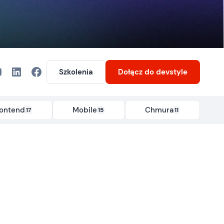
Szkolenia
Dołącz
do devstyle
rontend
Mobile
Chmura
17
15
11