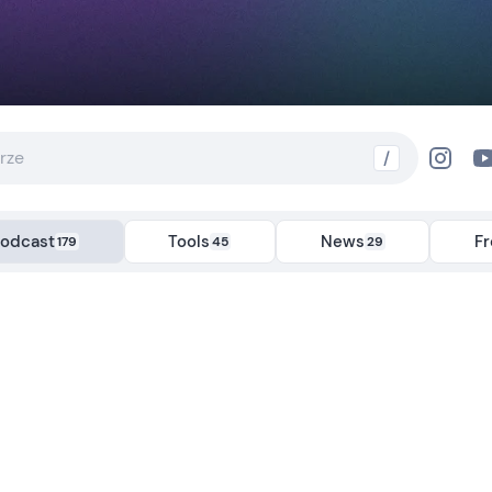
/
odcast
Tools
News
F
179
45
29