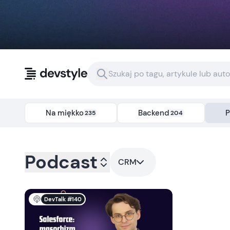
Przejdź do treści
Na miękko
Backend
P
235
204
Kategoria:
podcast
- Tag:
crm
Podcast
CRM
DevTalk #140