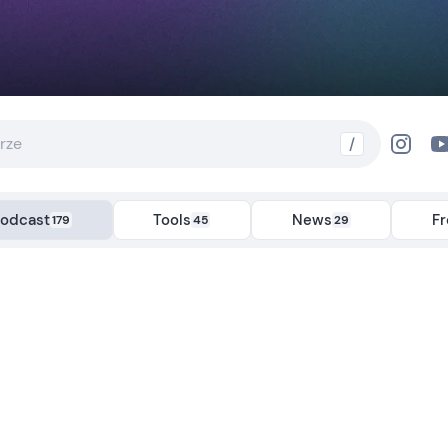
/
odcast
Tools
News
F
179
45
29