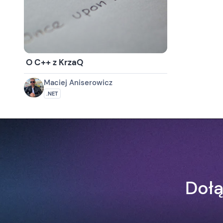
O C++ z KrzaQ
Maciej Aniserowicz
.NET
Dołą