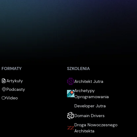
FORMATY
SZKOLENIA
Artykuły
Architekt Jutra
Podcasty
Archetypy
Oprogramowania
Video
Developer Jutra
Domain Drivers
Droga Nowoczesnego
Architekta