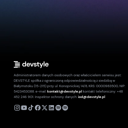
Administratorem danych osobowych oraz właścicielem serwisu jest:
DEVSTYLE spółka z ograniczoną odpowiedzialnością z siedzibą w
Białymstoku (15-215) przy ul. Konopnickiej 14/8, KRS: 0000983500, NIP:
5423453088. e-mail:
kontakt@devstyle.pl
kontakt telefoniczny: +48
452 246 901. Inspektor ochrony danych:
iod@devstyle.pl
X
Instagram
Youtube
TikTok
Facebook
Linkedin
Podcast
Spotify