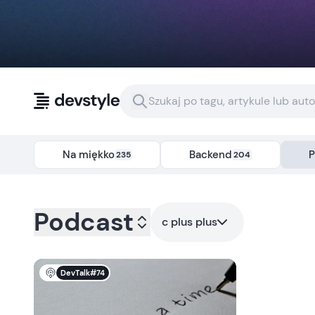
Przejdź do treści
Na miękko
Backend
P
235
204
Kategoria:
podcast
- Tag:
c-plus-plus
Podcast
c plus plus
DevTalk#74