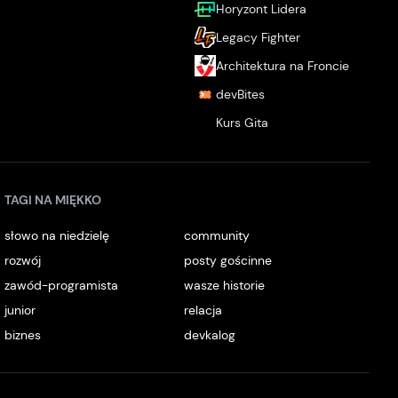
Horyzont Lidera
Legacy Fighter
Architektura na Froncie
devBites
Kurs Gita
TAGI NA MIĘKKO
słowo na niedzielę
community
rozwój
posty gościnne
zawód-programista
wasze historie
junior
relacja
biznes
devkalog