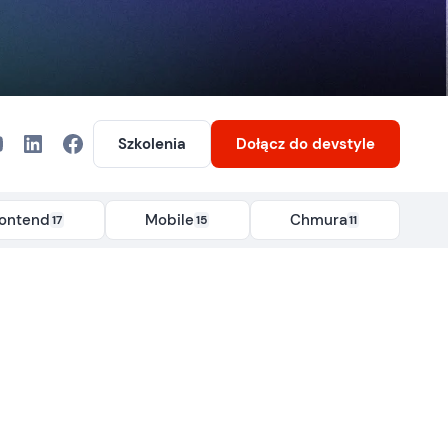
Szkolenia
Dołącz
do devstyle
rontend
Mobile
Chmura
17
15
11