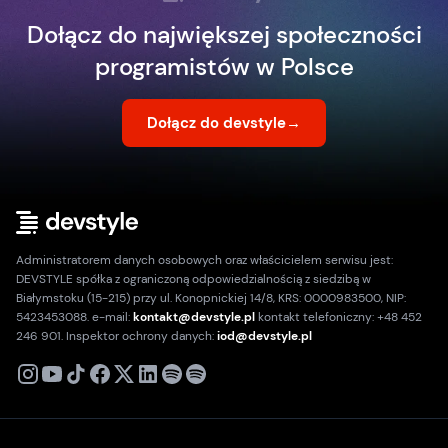
Dołącz do największej społeczności
programistów w Polsce
Dołącz do devstyle
→
Administratorem danych osobowych oraz właścicielem serwisu jest:
DEVSTYLE spółka z ograniczoną odpowiedzialnością z siedzibą w
Białymstoku (15-215) przy ul. Konopnickiej 14/8, KRS: 0000983500, NIP:
5423453088. e-mail:
kontakt@devstyle.pl
kontakt telefoniczny: +48 452
246 901. Inspektor ochrony danych:
iod@devstyle.pl
X
Instagram
Youtube
TikTok
Facebook
Linkedin
Podcast
Spotify