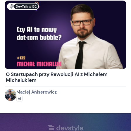
DevTalk #132
O Startupach przy Rewolucji AI z Michałem
Michalukiem
Maciej Aniserowicz
AI