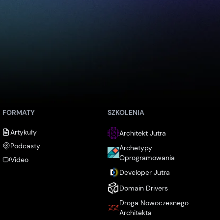
FORMATY
SZKOLENIA
Artykuły
Architekt Jutra
Podcasty
Archetypy
Oprogramowania
Video
Developer Jutra
Domain Drivers
Droga Nowoczesnego
Architekta