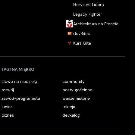
Horyzont Lidera
Legacy Fighter
Architektura na Froncie
devBites
Kurs Gita
TAGI NA MIĘKKO
słowo na niedzielę
community
rozwój
posty gościnne
zawód-programista
wasze historie
junior
relacja
biznes
devkalog