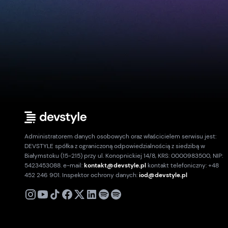
Administratorem danych osobowych oraz właścicielem serwisu jest:
DEVSTYLE spółka z ograniczoną odpowiedzialnością z siedzibą w
Białymstoku (15-215) przy ul. Konopnickiej 14/8, KRS: 0000983500, NIP:
5423453088. e-mail:
kontakt@devstyle.pl
kontakt telefoniczny: +48
452 246 901. Inspektor ochrony danych:
iod@devstyle.pl
X
Instagram
Youtube
TikTok
Facebook
Linkedin
Podcast
Spotify