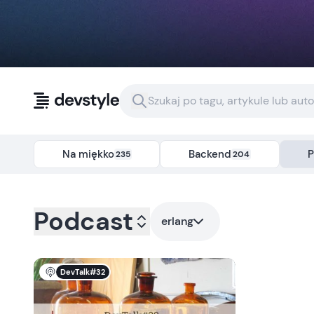
Przejdź do treści
Na miękko
Backend
P
235
204
Kategoria:
podcast
- Tag:
erlang
Podcast
erlang
DevTalk#32