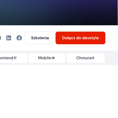
Szkolenia
Dołącz
do devstyle
rontend
Mobile
Chmura
17
15
11