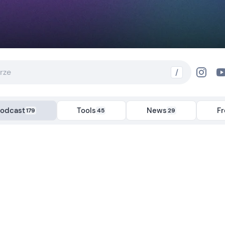
/
odcast
Tools
News
F
179
45
29