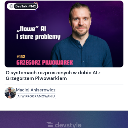
DevTalk #142
O systemach rozproszonych w dobie AI z
Grzegorzem Piwowarkiem
Maciej Aniserowicz
AI W PROGRAMOWANIU