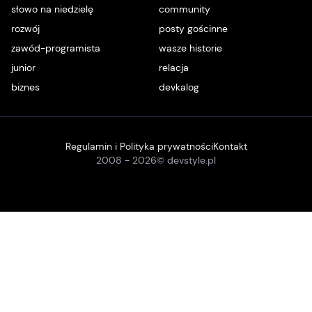
słowo na niedzielę
community
rozwój
posty gościnne
zawód-programista
wasze historie
junior
relacja
biznes
devkalog
Regulamin i Polityka prywatności
Kontakt
2008 -
2026
© devstyle.pl