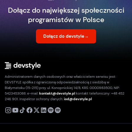
Dołącz do największej społeczności
programistów w Polsce
Dołącz do devstyle
→
Administratorem danych osobowych oraz właścicielem serwisu jest:
DEVSTYLE spółka z ograniczoną odpowiedzialnością z siedzibą w
Białymstoku (15-215) przy ul. Konopnickiej 14/8, KRS: 0000983500, NIP:
5423453088. e-mail:
kontakt@devstyle.pl
kontakt telefoniczny: +48 452
246 901. Inspektor ochrony danych:
iod@devstyle.pl
X
Instagram
Youtube
TikTok
Facebook
Linkedin
Podcast
Spotify