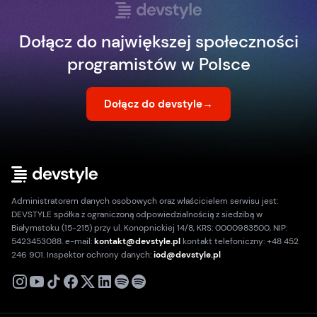
Dołącz do największej społeczności
programistów w Polsce
Dołącz do devstyle
→
Administratorem danych osobowych oraz właścicielem serwisu jest:
DEVSTYLE spółka z ograniczoną odpowiedzialnością z siedzibą w
Białymstoku (15-215) przy ul. Konopnickiej 14/8, KRS: 0000983500, NIP:
5423453088. e-mail:
kontakt@devstyle.pl
kontakt telefoniczny: +48 452
246 901. Inspektor ochrony danych:
iod@devstyle.pl
X
Instagram
Youtube
TikTok
Facebook
Linkedin
Podcast
Spotify