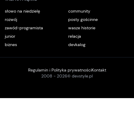
słowo na niedzielę
community
rozwój
posty gościnne
zawód-programista
wasze historie
junior
relacja
biznes
devkalog
Regulamin i Polityka prywatności
Kontakt
2008 -
2026
© devstyle.pl