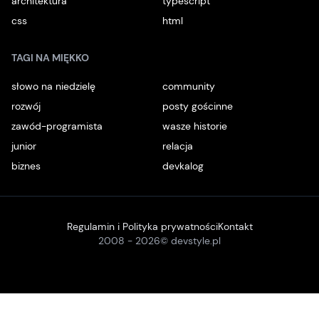
architektura
typescript
css
html
TAGI NA MIĘKKO
słowo na niedzielę
community
rozwój
posty gościnne
zawód-programista
wasze historie
junior
relacja
biznes
devkalog
Regulamin i Polityka prywatności
Kontakt
2008 -
2026
© devstyle.pl