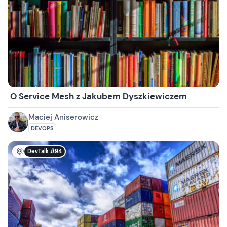
O Service Mesh z Jakubem Dyszkiewiczem
Maciej Aniserowicz
DEVOPS
DevTalk #94