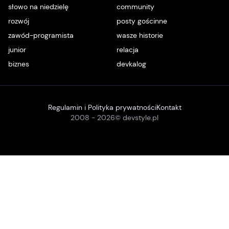
słowo na niedzielę
community
rozwój
posty gościnne
zawód-programista
wasze historie
junior
relacja
biznes
devkalog
Regulamin i Polityka prywatności
Kontakt
2008 -
2026
© devstyle.pl