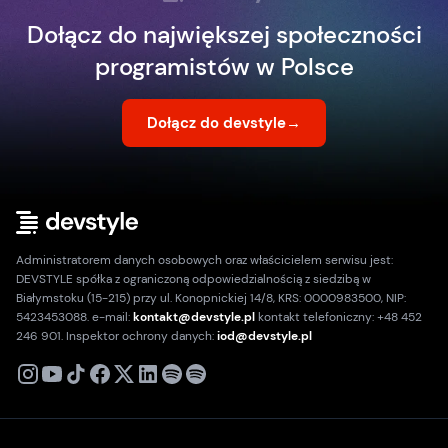
Dołącz do największej społeczności
programistów w Polsce
Dołącz do devstyle
→
Administratorem danych osobowych oraz właścicielem serwisu jest:
DEVSTYLE spółka z ograniczoną odpowiedzialnością z siedzibą w
Białymstoku (15-215) przy ul. Konopnickiej 14/8, KRS: 0000983500, NIP:
5423453088. e-mail:
kontakt@devstyle.pl
kontakt telefoniczny: +48 452
246 901. Inspektor ochrony danych:
iod@devstyle.pl
X
Instagram
Youtube
TikTok
Facebook
Linkedin
Podcast
Spotify