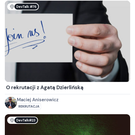
DevTalk #76
O rekrutacji z Agatą Dzierlińską
Maciej Aniserowicz
REKRUTACJA
DevTalk#23