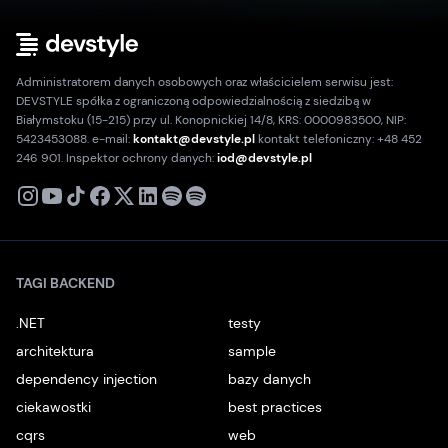
Administratorem danych osobowych oraz właścicielem serwisu jest:
DEVSTYLE spółka z ograniczoną odpowiedzialnością z siedzibą w
Białymstoku (15-215) przy ul. Konopnickiej 14/8, KRS: 0000983500, NIP:
5423453088. e-mail:
kontakt@devstyle.pl
kontakt telefoniczny: +48 452
246 901. Inspektor ochrony danych:
iod@devstyle.pl
X
Instagram
Youtube
TikTok
Facebook
Linkedin
Podcast
Spotify
TAGI BACKEND
.NET
testy
architektura
sample
dependency injection
bazy danych
ciekawostki
best practices
cqrs
web