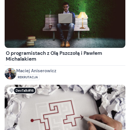
O programistach z Olą Pszczołą i Pawłem
Michalakiem
Maciej Aniserowicz
REKRUTACJA
DevTalk#16