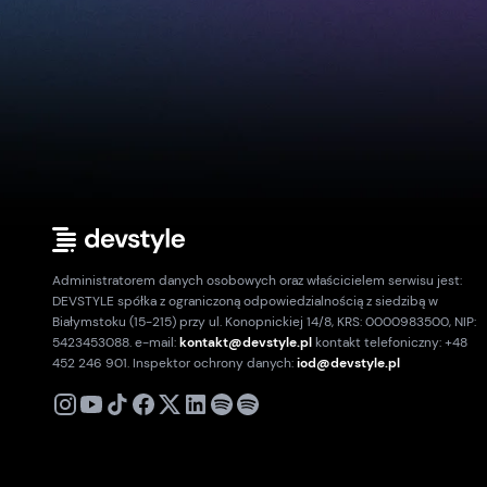
Administratorem danych osobowych oraz właścicielem serwisu jest:
DEVSTYLE spółka z ograniczoną odpowiedzialnością z siedzibą w
Białymstoku (15-215) przy ul. Konopnickiej 14/8, KRS: 0000983500, NIP:
5423453088. e-mail:
kontakt@devstyle.pl
kontakt telefoniczny: +48
452 246 901. Inspektor ochrony danych:
iod@devstyle.pl
X
Instagram
Youtube
TikTok
Facebook
Linkedin
Podcast
Spotify