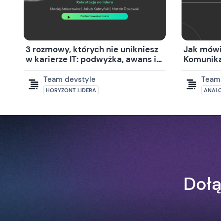
3 rozmowy, których nie unikniesz
Jak mówi
w karierze IT: podwyżka, awans i
Komunikac
rozwój
praktyce
Team devstyle
Team
HORYZONT LIDERA
ANALO
Dołą