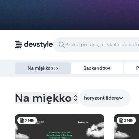
Przejdź do treści
Na miękko
Backend
P
235
204
Kategoria:
na-miekko
- Tag:
horyzont-lidera
Na miękko
horyzont lidera
3
MIN
2
MIN