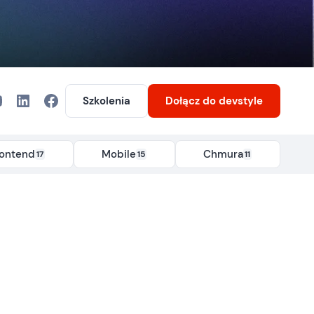
Szkolenia
Dołącz
do devstyle
rontend
Mobile
Chmura
17
15
11