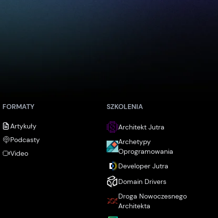
FORMATY
SZKOLENIA
Artykuły
Architekt Jutra
Podcasty
Archetypy
Oprogramowania
Video
Developer Jutra
Domain Drivers
Droga Nowoczesnego
Architekta