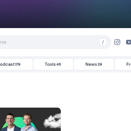
/
odcast
Tools
News
F
179
45
29