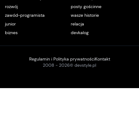
rozwój
posty gościnne
zawód-programista
wasze historie
junior
relacja
biznes
devkalog
Regulamin i Polityka prywatności
Kontakt
2008 -
2026
© devstyle.pl