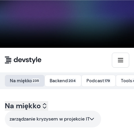
Przejdź do treści
Na miękko
Backend
Podcast
Tools
235
204
179
Kategoria:
Na miękko
na-miekko
- Tag:
zarzadzanie-kryzysem-w-projek
zarządzanie kryzysem w projekcie IT