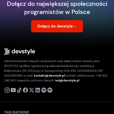
Dołącz do największej społeczności
programistów w Polsce
Dołącz do devstyle
→
Administratorem danych osobowych oraz właścicielem serwisu jest:
DEVSTYLE spółka z ograniczoną odpowiedzialnością z siedzibą w
Białymstoku (15-215) przy ul. Konopnickiej 14/8, KRS: 0000983500, NIP:
5423453088. e-mail:
kontakt@devstyle.pl
kontakt telefoniczny: +48 452
246 901. Inspektor ochrony danych:
iod@devstyle.pl
X
Instagram
Youtube
TikTok
Facebook
Linkedin
Podcast
Spotify
TAGI BACKEND