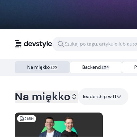
Przejdź do treści
Na miękko
Backend
P
235
204
Kategoria:
na-miekko
- Tag:
leadership-w-it
Na miękko
leadership w IT
2
MIN