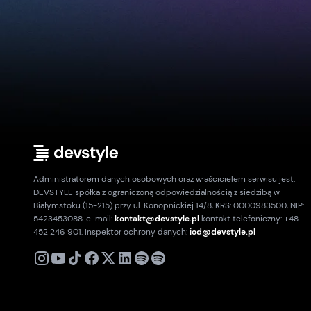
Administratorem danych osobowych oraz właścicielem serwisu jest:
DEVSTYLE spółka z ograniczoną odpowiedzialnością z siedzibą w
Białymstoku (15-215) przy ul. Konopnickiej 14/8, KRS: 0000983500, NIP:
5423453088. e-mail:
kontakt@devstyle.pl
kontakt telefoniczny: +48
452 246 901. Inspektor ochrony danych:
iod@devstyle.pl
X
Instagram
Youtube
TikTok
Facebook
Linkedin
Podcast
Spotify