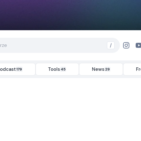
/
odcast
Tools
News
F
179
45
29