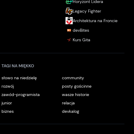
Horyzont Lidera
Legacy Fighter
Architektura na Froncie
devBites
Kurs Gita
TAGI NA MIĘKKO
słowo na niedzielę
community
rozwój
posty gościnne
zawód-programista
wasze historie
junior
relacja
biznes
devkalog