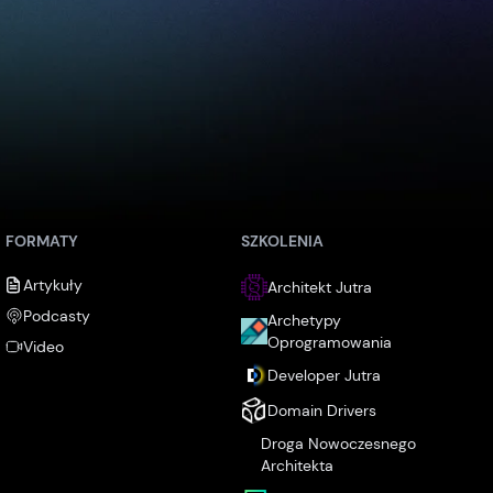
FORMATY
SZKOLENIA
Artykuły
Architekt Jutra
Podcasty
Archetypy
Oprogramowania
Video
Developer Jutra
Domain Drivers
Droga Nowoczesnego
Architekta