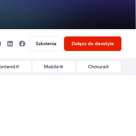
Szkolenia
Dołącz
do devstyle
rontend
Mobile
Chmura
17
15
11