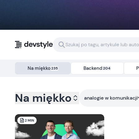
Przejdź do treści
Na miękko
Backend
P
235
204
Kategoria:
na-miekko
- Tag:
analogie-w-komunikacji
Na miękko
analogie w komunikacji
2
MIN