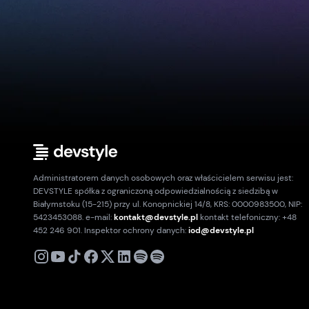
Administratorem danych osobowych oraz właścicielem serwisu jest:
DEVSTYLE spółka z ograniczoną odpowiedzialnością z siedzibą w
Białymstoku (15-215) przy ul. Konopnickiej 14/8, KRS: 0000983500, NIP:
5423453088. e-mail:
kontakt@devstyle.pl
kontakt telefoniczny: +48
452 246 901. Inspektor ochrony danych:
iod@devstyle.pl
X
Instagram
Youtube
TikTok
Facebook
Linkedin
Podcast
Spotify