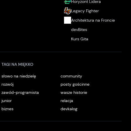
Horyzont Lidera
Legacy Fighter
Architektura na Froncie
devBites
Kurs Gita
TAGI NA MIĘKKO
słowo na niedzielę
community
rozwój
posty gościnne
zawód-programista
wasze historie
junior
relacja
biznes
devkalog