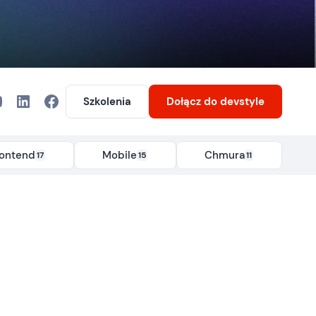
Szkolenia
Dołącz
do devstyle
rontend
Mobile
Chmura
17
15
11