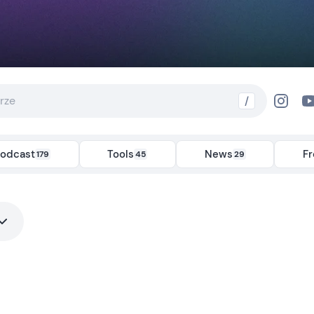
/
odcast
Tools
News
F
179
45
29