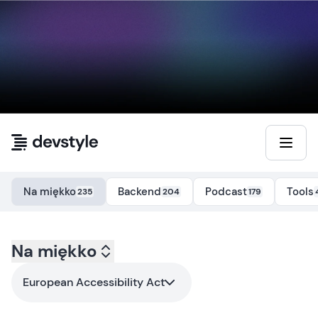
Przejdź do treści
Na miękko
Backend
Podcast
Tools
235
204
179
Kategoria:
Na miękko
na-miekko
- Tag:
european-accessibility-act
European Accessibility Act