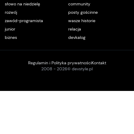
słowo na niedzielę
community
rozwój
posty gościnne
zawód-programista
wasze historie
junior
relacja
biznes
devkalog
Regulamin i Polityka prywatności
Kontakt
2008 -
2026
© devstyle.pl