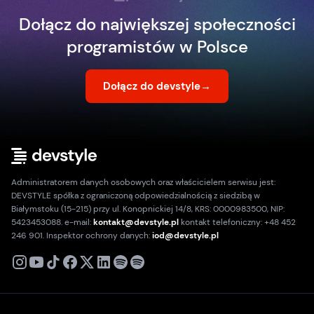
Dołącz do największej społeczności
programistów w Polsce
Dołącz do devstyle
→
Administratorem danych osobowych oraz właścicielem serwisu jest:
DEVSTYLE spółka z ograniczoną odpowiedzialnością z siedzibą w
Białymstoku (15-215) przy ul. Konopnickiej 14/8, KRS: 0000983500, NIP:
5423453088. e-mail:
kontakt@devstyle.pl
kontakt telefoniczny: +48 452
246 901. Inspektor ochrony danych:
iod@devstyle.pl
X
Instagram
Youtube
TikTok
Facebook
Linkedin
Podcast
Spotify