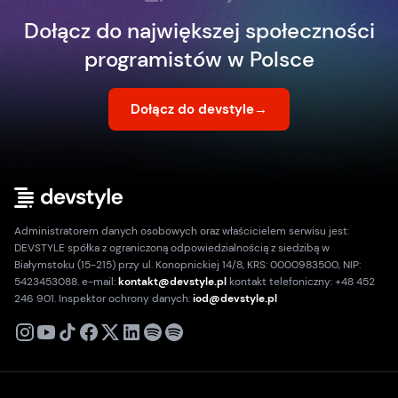
Dołącz do największej społeczności
programistów w Polsce
Dołącz do devstyle
→
Administratorem danych osobowych oraz właścicielem serwisu jest:
DEVSTYLE spółka z ograniczoną odpowiedzialnością z siedzibą w
Białymstoku (15-215) przy ul. Konopnickiej 14/8, KRS: 0000983500, NIP:
5423453088. e-mail:
kontakt@devstyle.pl
kontakt telefoniczny: +48 452
246 901. Inspektor ochrony danych:
iod@devstyle.pl
X
Instagram
Youtube
TikTok
Facebook
Linkedin
Podcast
Spotify