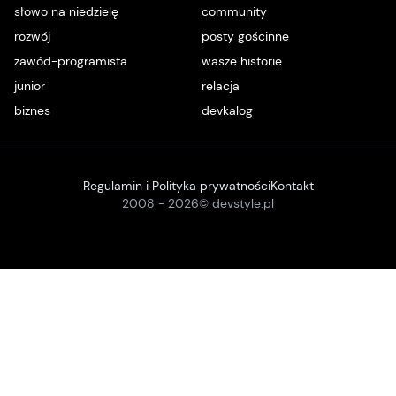
słowo na niedzielę
community
rozwój
posty gościnne
zawód-programista
wasze historie
junior
relacja
biznes
devkalog
Regulamin i Polityka prywatności
Kontakt
2008 -
2026
© devstyle.pl