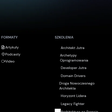
FORMATY
SZKOLENIA
Artykuły
Architekt Jutra
Podcasty
Archetypy
Oprogramowania
Video
Developer Jutra
Domain Drivers
Droga Nowoczesnego
Architekta
Horyzont Lidera
Legacy Fighter
Architektura na Froncie