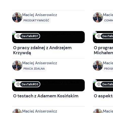
Maciej Aniserowicz
Macie
PRODUKTYWNOŚĆ
COMM
DevTalk#07
DevTal
O pracy zdalnej z Andrzejem
O progra
Krzywdą
Michałem
Maciej Aniserowicz
Macie
PRACA ZDALNA
PROG
DevTalk#03
DevTal
O testach z Adamem Kosińskim
O aspekt
Maciej Aniserowicz
Macie