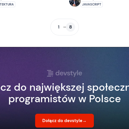
TEKTURA
JAVASCRIPT
...
1
8
cz do największej społecz
programistów w Polsce
Dołącz do devstyle
→