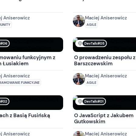
j Aniserowicz
Maciej Aniserowicz
UNITY
AGILE
k#06
DevTalk#05
mowaniu funkcyjnym z
O prowadzeniu zespołu z
 Łusiakiem
Barszczewskim
j Aniserowicz
Maciej Aniserowicz
RAMOWANIE FUNKCYJNE
AGILE
k#02
DevTalk#01
ach z Basią Fusińską
O JavaScript z Jakubem
Gutkowskim
j Aniserowicz
Maciej Aniserowicz