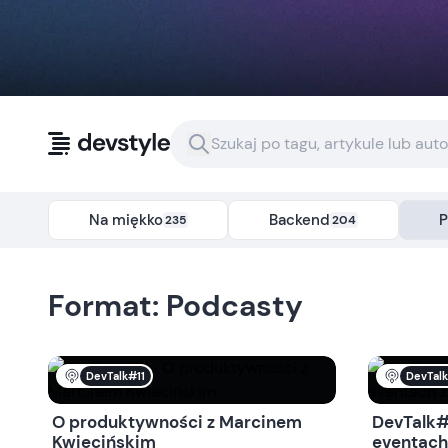
Przejdź do treści
Na miękko
Backend
P
235
204
Format:
Podcasty
DevTalk#11
DevTal
O produktywności z Marcinem
DevTalk#
Kwiecińskim
eventach