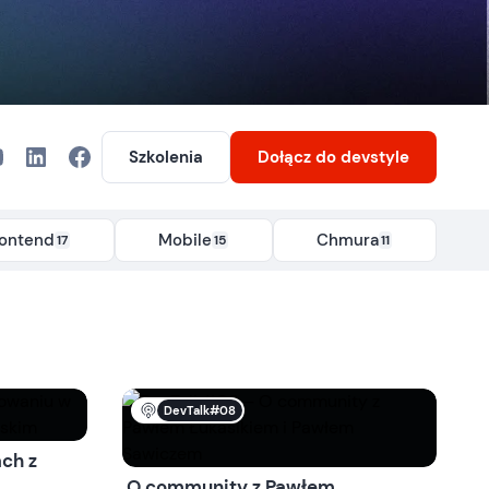
Szkolenia
Dołącz
do devstyle
rontend
Mobile
Chmura
17
15
11
DevTalk#08
ch z
O community z Pawłem