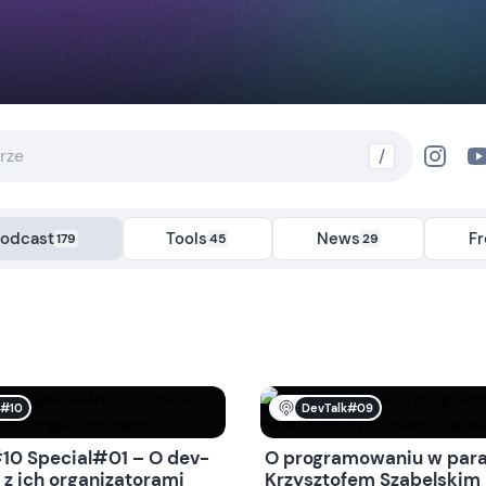
/
odcast
Tools
News
F
179
45
29
k#10
DevTalk#09
10 Special#01 – O dev-
O programowaniu w para
 z ich organizatorami
Krzysztofem Szabelskim