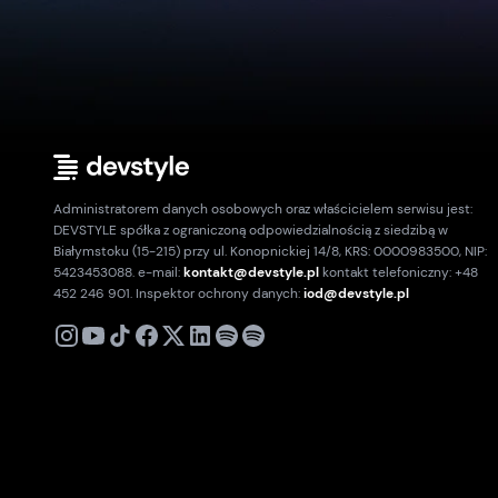
Administratorem danych osobowych oraz właścicielem serwisu jest:
DEVSTYLE spółka z ograniczoną odpowiedzialnością z siedzibą w
Białymstoku (15-215) przy ul. Konopnickiej 14/8, KRS: 0000983500, NIP:
5423453088. e-mail:
kontakt@devstyle.pl
kontakt telefoniczny: +48
452 246 901. Inspektor ochrony danych:
iod@devstyle.pl
X
Instagram
Youtube
TikTok
Facebook
Linkedin
Podcast
Spotify