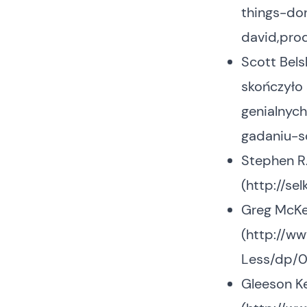
things-do
david,pro
Scott Bels
skończyło 
genialnyc
gadaniu-s
Stephen R
(
http://se
Greg McKeo
(
http://w
Less/dp/
Gleeson Ke