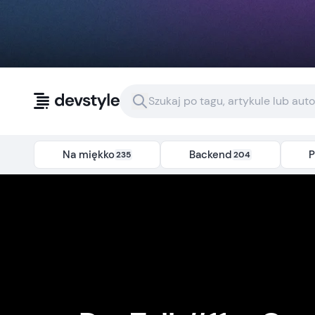
Przejdź do treści
Na miękko
Backend
P
235
204