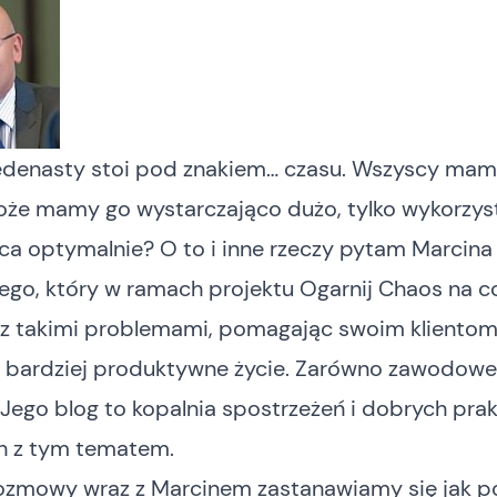
edenasty stoi pod znakiem… czasu. Wszyscy mam
oże mamy go wystarczająco dużo, tylko wykorzys
ca optymalnie? O to i inne rzeczy pytam Marcina
iego, który w ramach projektu
Ogarnij Chaos
na c
 z takimi problemami, pomagając swoim kliento
 bardziej produktywne życie. Zarówno zawodowe, 
Jego blog
to kopalnia spostrzeżeń i dobrych pra
h z tym tematem.
ozmowy wraz z Marcinem zastanawiamy się jak po