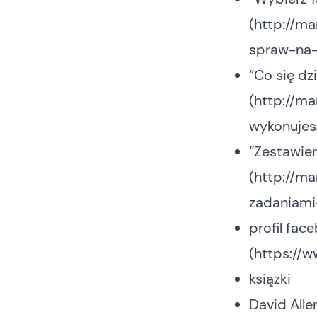
(
http://ma
spraw-na-
“Co się dz
(
http://ma
wykonujes
“Zestawien
(
http://ma
zadaniami
profil fa
(
https://
książki
David Alle