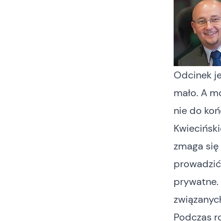
Odcinek j
mało. A m
nie do koń
Kwiecińsk
zmaga się
prowadzić
prywatne.
związanyc
Podczas r