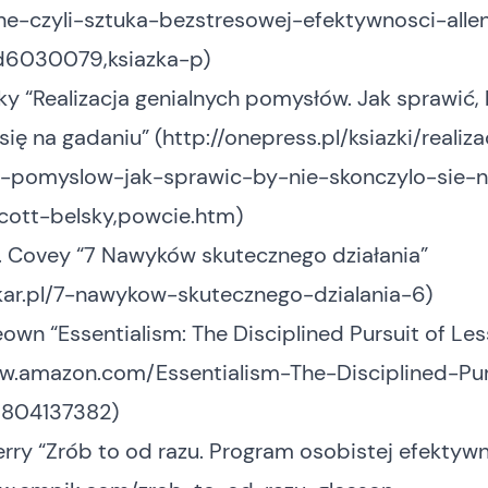
ne-czyli-sztuka-bezstresowej-efektywnosci-alle
d6030079,ksiazka-p
)
ky “Realizacja genialnych pomysłów. Jak sprawić, 
się na gadaniu” (
http://onepress.pl/ksiazki/realiza
h-pomyslow-jak-sprawic-by-nie-skonczylo-sie-
cott-belsky,powcie.htm
)
. Covey “7 Nawyków skutecznego działania”
lkar.pl/7-nawykow-skutecznego-dzialania-6
)
wn “Essentialism: The Disciplined Pursuit of Les
ww.amazon.com/Essentialism-The-Disciplined-Pur
0804137382
)
rry “Zrób to od razu. Program osobistej efektyw