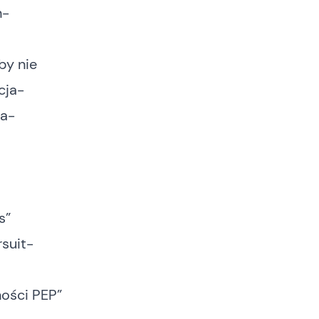
n-
by nie
cja-
na-
s”
suit-
ności PEP”