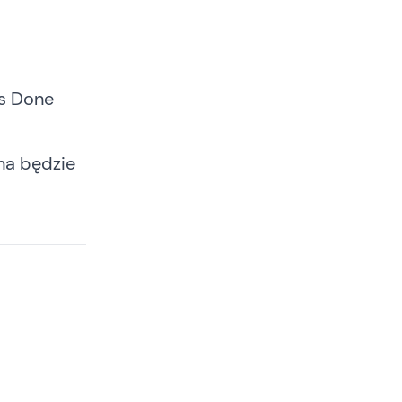
gs Done
na będzie