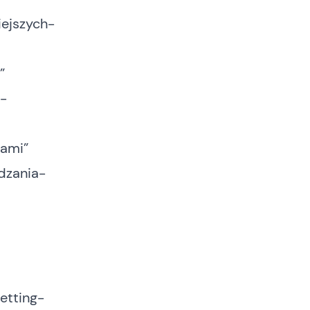
iejszych-
”
e-
tami”
adzania-
etting-