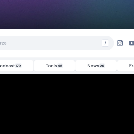
/
odcast
Tools
News
F
179
45
29