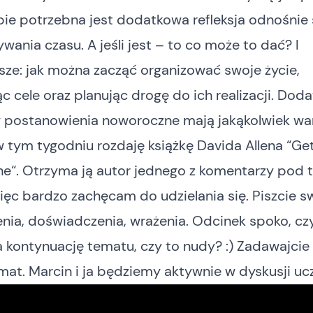
bie potrzebna jest dodatkowa refleksja odnośni
wania czasu. A jeśli jest – to co może to dać? I
sze: jak można zacząć organizować swoje życie,
c cele oraz planując drogę do ich realizacji. Dod
y postanowienia noworoczne mają jakąkolwiek war
 w tym tygodniu rozdaję książkę Davida Allena “
Get
ne
“. Otrzyma ją autor jednego z komentarzy pod
ęc bardzo zachęcam do udzielania się. Piszcie s
nia, doświadczenia, wrażenia. Odcinek spoko, cz
a kontynuację tematu, czy to nudy? :) Zadawajcie 
mat. Marcin i ja będziemy aktywnie w dyskusji uc