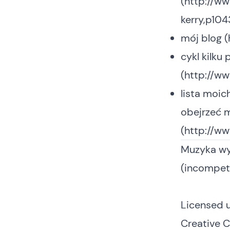
(
http://w
kerry,p10
mój blog (
cykl kilku
(
http://w
lista moic
obejrzeć 
(
http://w
Muzyka wy
(incompet
Licensed 
Creative 