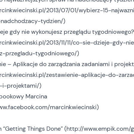
rcinkwiecinski.pl/2013/07/01/wybierz-15-najwazn
nadchodzacy-tydzien/
)
ieje gdy nie wykonujesz przeglądu tygodniowego?
rcinkwiecinski.pl/2013/11/11/co-sie-dzieje-gdy-ni
z-przegladu-tygodniowego/
)
ie – Aplikacje do zarządzania zadaniami i projek
rcinkwiecinski.pl/zestawienie-aplikacje-do-zarz
-i-projektami/
)
cebookowy Marcina
www.facebook.com/marcinkwiecinski
)
n “Getting Things Done” (
http://www.empik.com/g