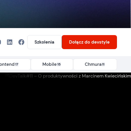
Szkolenia
Dołącz
do devstyle
rontend
Mobile
Chmura
17
15
11