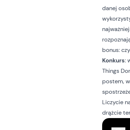
danej oso
wykorzysty
najważniej
rozpoznają
bonus: cz
Konkurs
:
Things Do
postem, wi
spostrzeże
Liczycie n
drążcie te