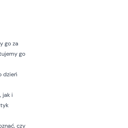
y go za
tujemy go
o dzień
m
jak i
ktyk
znać, czy