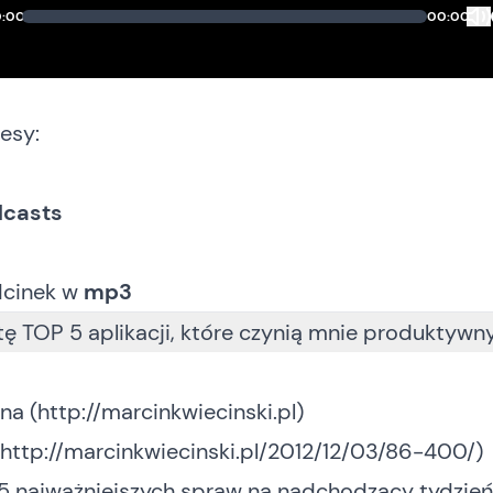
:00
00:00
esy:
dcasts
dcinek
w
mp3
stę TOP 5 aplikacji, które czynią mnie produktywn
na (
http://marcinkwiecinski.pl
)
http://marcinkwiecinski.pl/2012/12/03/86-400/
)
15 najważniejszych spraw na nadchodzący tydzień