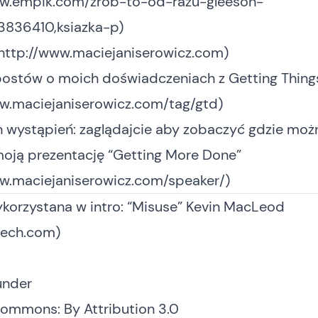
ww.empik.com/zrob-to-od-razu-gleeson-
43836410,ksiazka-p
)
http://www.maciejaniserowicz.com
)
 postów o moich doświadczeniach z Getting Thin
ww.maciejaniserowicz.com/tag/gtd
)
h wystąpień: zaglądajcie aby zobaczyć gdzie moż
moją prezentację “Getting More Done”
ww.maciejaniserowicz.com/speaker/
)
korzystana w intro: “Misuse” Kevin MacLeod
ech.com)
under
Commons: By Attribution 3.0