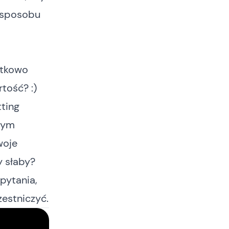
e sposobu
atkowo
tość? :)
ting
 tym
woje
y słaby?
pytania,
zestniczyć.