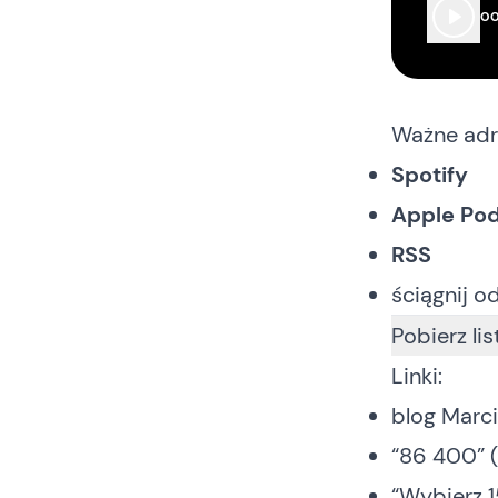
00
Ważne adr
Spotify
Apple Po
RSS
ściągnij o
Pobierz li
Linki:
blog Marci
“86 400” (
“Wybierz 