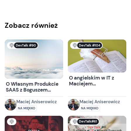
Zobacz również
DevTalk #90
DevTalk #104
O angielskim w IT z
Maciejem
O Własnym Produkcie
Jędrzejewskim
SAAS z Boguszem
Pękalskim
Maciej Aniserowicz
Maciej Aniserowicz
NA MIĘKKO
NA MIĘKKO
DevTalk#61