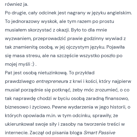
również ja.
Po drugie, cały odcinek jest nagrany w języku angielskim.
To jednorazowy wyskok, ale tym razem po prostu
musiałem skorzystać z okazji. Było to dla mnie
wyzwaniem, przeprowadzić prawie godzinny wywiad z
tak znamienitą osobą, w jej ojczystym języku. Pojawiła
się masa stresu, ale na szczęście wszystko poszło po
mojej myśli :) .
Pat jest osobą nietuzinkową. To przykład
prawdziwego
entrepreneur
a z krwi i kości, który najpierw
musiał porządnie się potknąć, żeby móc zrozumieć, o co
tak naprawdę chodzi w byciu osobą zaradną finansowo,
biznesowo i życiowo. Pewne wydarzenia w jego historii, o
których opowiada m.in. w tym odcinku, sprawiły, że
ukierunkował swoje siły i zasoby na tworzenie treści w
internecie. Zaczął od pisania bloga
Smart Passive