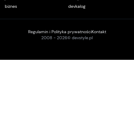
biznes
devkalog
Regulamin i Polityka prywatności
Kontakt
2008 -
2026
© devstyle.pl