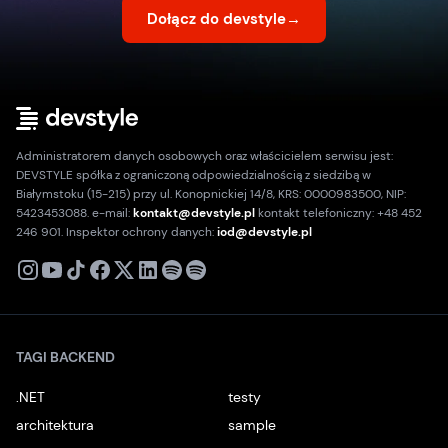
Dołącz do devstyle
→
Administratorem danych osobowych oraz właścicielem serwisu jest:
DEVSTYLE spółka z ograniczoną odpowiedzialnością z siedzibą w
Białymstoku (15-215) przy ul. Konopnickiej 14/8, KRS: 0000983500, NIP:
5423453088. e-mail:
kontakt@devstyle.pl
kontakt telefoniczny: +48 452
246 901. Inspektor ochrony danych:
iod@devstyle.pl
X
Instagram
Youtube
TikTok
Facebook
Linkedin
Podcast
Spotify
TAGI BACKEND
.NET
testy
architektura
sample