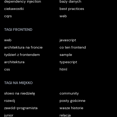
dependency injection
bazy danych
ciekawostki
best practices
cqrs
web
TAGI FRONTEND
web
javascript
architektura na froncie
co ten frontend
tydzień z frontendem
sample
architektura
typescript
css
html
TAGI NA MIĘKKO
słowo na niedzielę
community
rozwój
posty gościnne
zawód-programista
wasze historie
junior
relacja