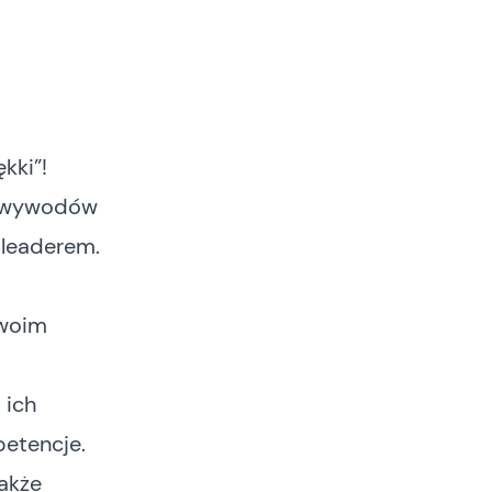
kki”!
h wywodów
 leaderem.
woim
 ich
petencje.
akże