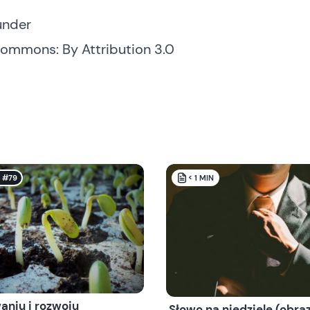
under
Commons: By Attribution 3.0
k #79
< 1
MIN
aniu i rozwoju
Słowo na niedzielę (obra