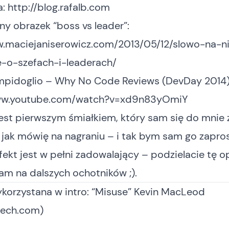
a:
http://blog.rafalb.com
y obrazek “boss vs leader”:
w.maciejaniserowicz.com/2013/05/12/slowo-na-ni
-o-szefach-i-leaderach/
mpidoglio – Why No Code Reviews (DevDay 2014)
www.youtube.com/watch?v=xd9n83yOmiY
 jest pierwszym śmiałkiem, który sam się do mnie z
 jak mówię na nagraniu – i tak bym sam go zapros
ekt jest w pełni zadowalający – podzielacie tę op
am na dalszych ochotników ;).
korzystana w intro: “Misuse” Kevin MacLeod
ech.com)