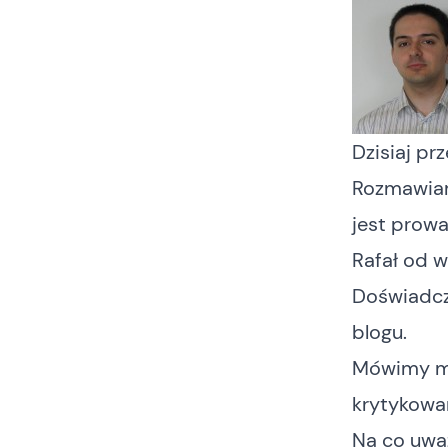
Dzisiaj pr
Rozmawiam
jest prow
Rafał od w
Doświadcze
blogu
.
Mówimy mi
krytykowa
Na co uwa