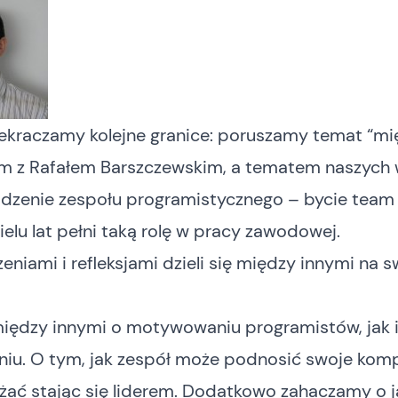
zekraczamy kolejne granice: poruszamy temat “mię
 z Rafałem Barszczewskim, a tematem naszyc
adzenie zespołu programistycznego – bycie team
ielu lat pełni taką rolę w pracy zawodowej.
niami i refleksjami dzieli się między innymi na
s
ędzy innymi o motywowaniu programistów, jak i
niu. O tym, jak zespół może podnosić swoje kom
żać stając się liderem. Dodatkowo zahaczamy o j