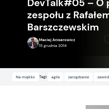
DevTalk#05 – O 
zespołu z Rafałe
Barszczewskim
Maciej Aniserowicz
15 grudnia 2014
Tagi:
Na miękko
agile
zarządzanie
zawód