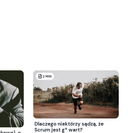
2
MIN
Dlaczego niektórzy sądzą, że
Scrum jest g* wart?
zkowe), o