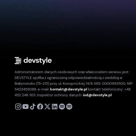
Administratorem danych osobowych oraz właścicielem serwisu jest:
DEVSTYLE spółka z ograniczoną odpowiedzialnością z siedzibą w
Białymstoku (15-215) przy ul. Konopnickiej 14/8, KRS: 0000983500, NIP:
5423453088. e-mail:
kontakt@devstyle.pl
kontakt telefoniczny: +48
452 246 901. Inspektor ochrony danych:
iod@devstyle.pl
X
Instagram
Youtube
TikTok
Facebook
Linkedin
Podcast
Spotify