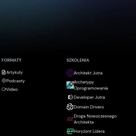
FORMATY
SZKOLENIA
Artykuły
Architekt Jutra
Podcasty
Archetypy
Oprogramowania
Video
Developer Jutra
Domain Drivers
Droga Nowoczesnego
Architekta
Horyzont Lidera