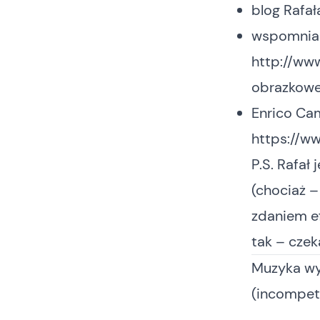
blog Rafał
wspomnian
http://ww
obrazkowe
Enrico Ca
https://
P.S. Rafał
(chociaż –
zdaniem ef
tak – czek
Muzyka wy
(incompet