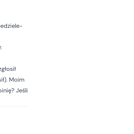
edziele-
:
głosił
ił). Moim
inię? Jeśli