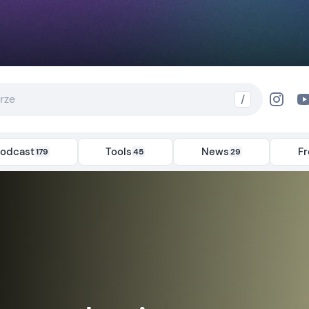
/
odcast
Tools
News
F
179
45
29