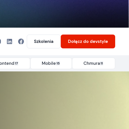
Szkolenia
Dołącz
do devstyle
rontend
Mobile
Chmura
17
15
11