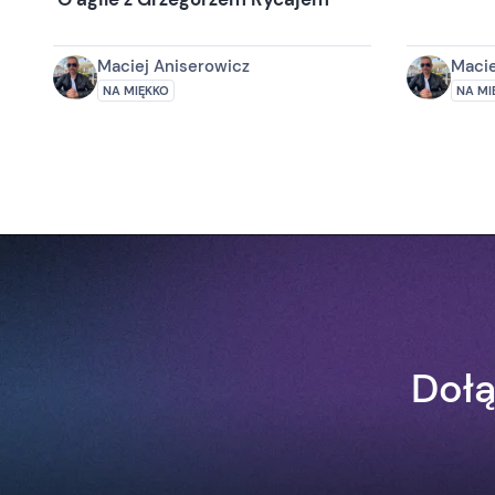
Maciej Aniserowicz
Macie
NA MIĘKKO
NA MI
Dołą