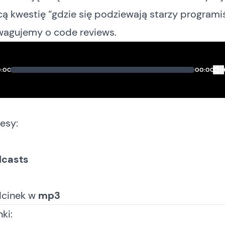
cą kwestię “gdzie się podziewają starzy programiśc
wagujemy o code reviews.
:00
00:00
esy:
dcasts
dcinek
w
mp3
ki: