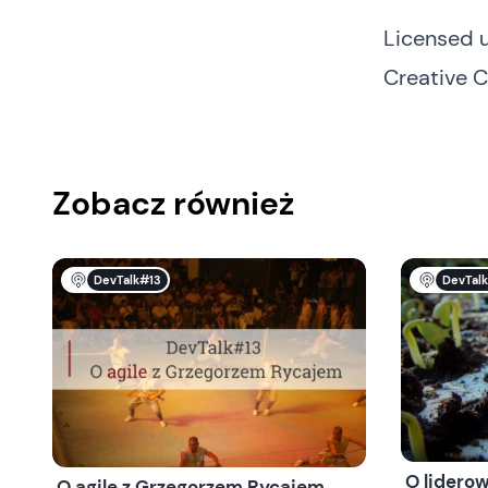
Licensed 
Creative 
Zobacz również
DevTalk#13
DevTal
O liderow
O agile z Grzegorzem Rycajem