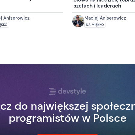
szefach i leaderach
j Aniserowicz
Maciej Aniserowicz
ĘKKO
NA MIĘKKO
cz do największej społecz
programistów w Polsce