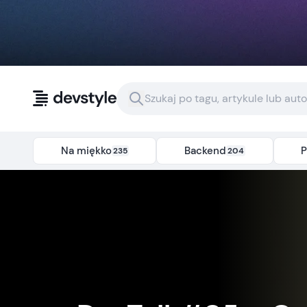
Przejdź do treści
Na miękko
Backend
P
235
204