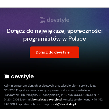
Dołącz do największej społeczności
programistów w Polsce
Dołącz do devstyle
→
Administratorem danych osobowych oraz właścicielem serwisu jest:
DEVSTYLE spółka z ograniczoną odpowiedzialnością z siedzibą w
Białymstoku (15-215) przy ul. Konopnickiej 14/8, KRS: 0000983500, NIP:
5423453088. e-mail:
kontakt@devstyle.pl
kontakt telefoniczny: +48 452
246 901. Inspektor ochrony danych:
iod@devstyle.pl