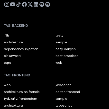
X
Instagram
Youtube
TikTok
Facebook
Linkedin
Podcast
Spotify
TAGI BACKEND
.NET
testy
architektura
sample
dependency injection
bazy danych
ciekawostki
best practices
cqrs
web
TAGI FRONTEND
web
javascript
architektura na froncie
co ten frontend
tydzień z frontendem
sample
architektura
typescript