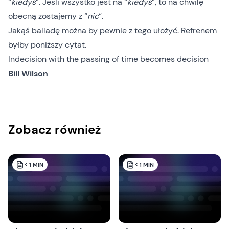
“
kiedyś
“. Jeśli wszystko jest na “
kiedyś
“, to na chwilę
obecną zostajemy z “
nic
“.
Jakąś balladę można by pewnie z tego ułożyć. Refrenem
byłby poniższy cytat.
Indecision with the passing of time becomes decision
Bill Wilson
Zobacz również
< 1
MIN
< 1
MIN