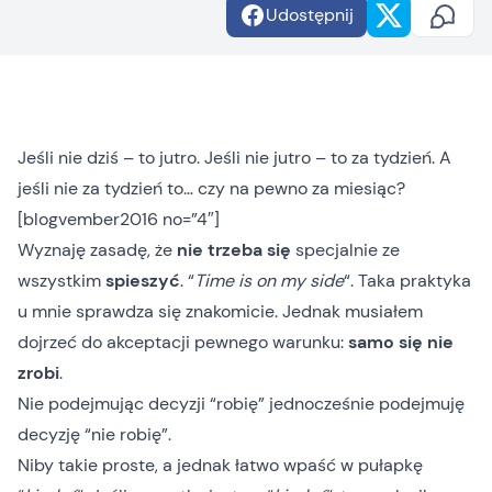
Udostępnij
Jeśli nie dziś – to jutro. Jeśli nie jutro – to za tydzień. A
jeśli nie za tydzień to… czy na pewno za miesiąc?
[blogvember2016 no=”4″]
Wyznaję zasadę, że
nie trzeba się
specjalnie ze
wszystkim
spieszyć
. “
Time is on my side
“. Taka praktyka
u mnie sprawdza się znakomicie. Jednak musiałem
dojrzeć do akceptacji pewnego warunku:
samo się nie
zrobi
.
Nie podejmując decyzji “robię” jednocześnie podejmuję
decyzję “nie robię”.
Niby takie proste, a jednak łatwo wpaść w pułapkę