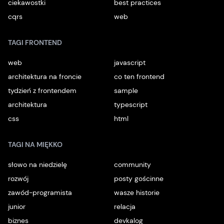
ciekawostki
best practices
cqrs
web
TAGI FRONTEND
web
javascript
architektura na froncie
co ten frontend
tydzień z frontendem
sample
architektura
typescript
css
html
TAGI NA MIĘKKO
słowo na niedzielę
community
rozwój
posty gościnne
zawód-programista
wasze historie
junior
relacja
biznes
devkalog