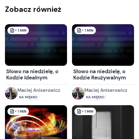
Zobacz również
< 1
MIN
< 1
MIN
Słowo na niedzielę, o
Słowo na niedzielę, o
Kodzie Idealnym
Kodzie Reużywalnym
Maciej Aniserowicz
Maciej Aniserowicz
NA MIĘKKO
NA MIĘKKO
< 1
MIN
< 1
MIN