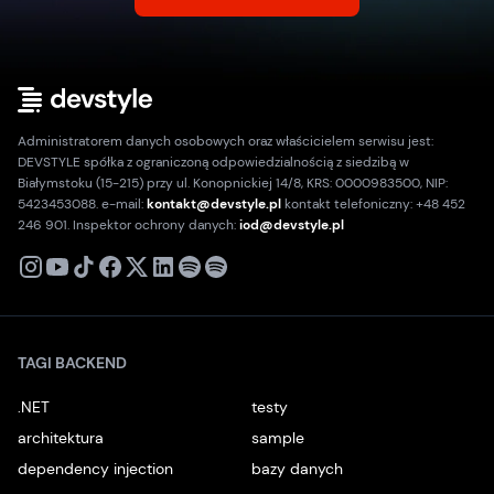
Administratorem danych osobowych oraz właścicielem serwisu jest:
DEVSTYLE spółka z ograniczoną odpowiedzialnością z siedzibą w
Białymstoku (15-215) przy ul. Konopnickiej 14/8, KRS: 0000983500, NIP:
5423453088. e-mail:
kontakt@devstyle.pl
kontakt telefoniczny: +48 452
246 901. Inspektor ochrony danych:
iod@devstyle.pl
X
Instagram
Youtube
TikTok
Facebook
Linkedin
Podcast
Spotify
TAGI BACKEND
.NET
testy
architektura
sample
dependency injection
bazy danych