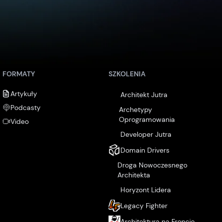
FORMATY
SZKOLENIA
Artykuły
Architekt Jutra
Podcasty
Archetypy
Oprogramowania
Video
Developer Jutra
Domain Drivers
Droga Nowoczesnego
Architekta
Horyzont Lidera
Legacy Fighter
Architektura na Froncie