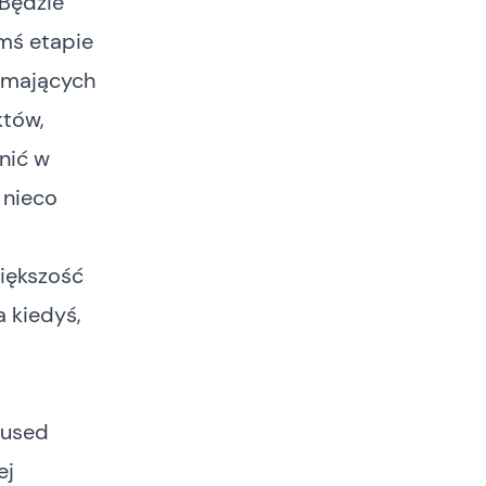
 Będzie
imś etapie
k mających
któw,
nić w
o nieco
iększość
 kiedyś,
eused
ej