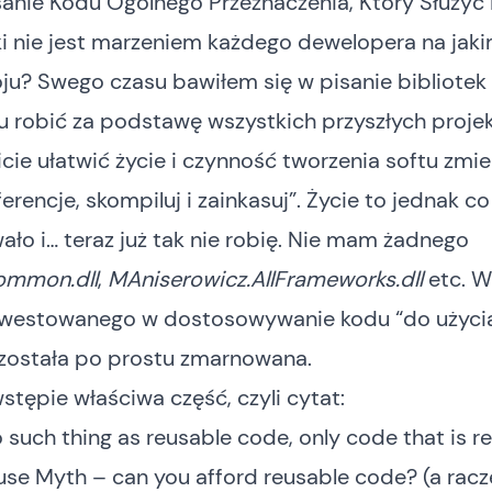
anie Kodu Ogólnego Przeznaczenia, Który Służyć
i nie jest marzeniem każdego dewelopera na jak
ju? Swego czasu bawiłem się w pisanie bibliote
u robić za podstawę wszystkich przyszłych proje
ie ułatwić życie i czynność tworzenia softu zmie
ferencje, skompiluj i zainkasuj”. Życie to jednak c
ało i… teraz już tak nie robię. Nie mam żadnego
ommon.dll
,
MAniserowicz.AllFrameworks.dll
etc. W
nwestowanego w dostosowywanie kodu “do użycia
 została po prostu zmarnowana.
stępie właściwa część, czyli cytat:
o such thing as reusable code, only code that is r
use Myth – can you afford reusable code?
(a racz