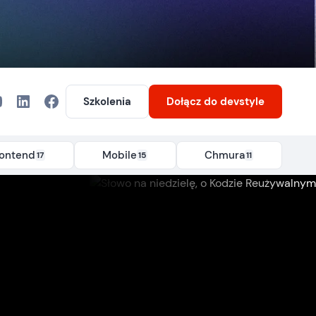
Szkolenia
Dołącz
do devstyle
rontend
Mobile
Chmura
17
15
11