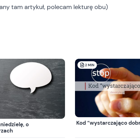
ny tam artykuł, polecam lekturę obu)
2
MIN
Kod “wystarczająco dob
niedzielę, o
rzach