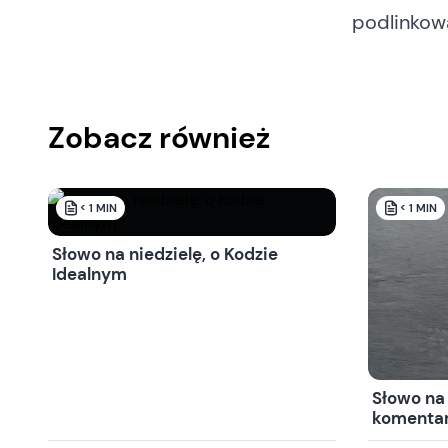
podlinkowa
Zobacz również
< 1
MIN
< 1
MIN
Słowo na niedzielę, o Kodzie
Idealnym
Słowo na 
komenta