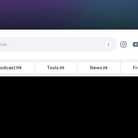
/
odcast
Tools
News
F
179
45
29