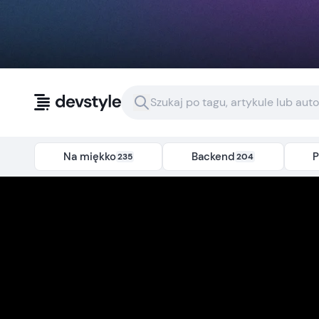
Przejdź do treści
Na miękko
Backend
P
235
204