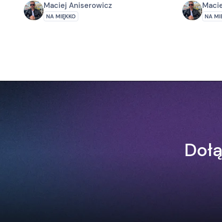
Maciej Aniserowicz
Macie
NA MIĘKKO
NA MI
Dołą