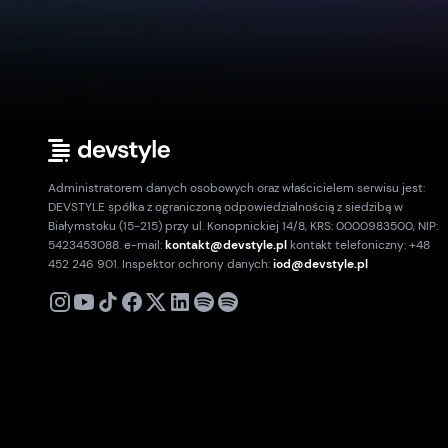
Administratorem danych osobowych oraz właścicielem serwisu jest:
DEVSTYLE spółka z ograniczoną odpowiedzialnością z siedzibą w
Białymstoku (15-215) przy ul. Konopnickiej 14/8, KRS: 0000983500, NIP:
5423453088. e-mail:
kontakt@devstyle.pl
kontakt telefoniczny: +48
452 246 901. Inspektor ochrony danych:
iod@devstyle.pl
X
Instagram
Youtube
TikTok
Facebook
Linkedin
Podcast
Spotify