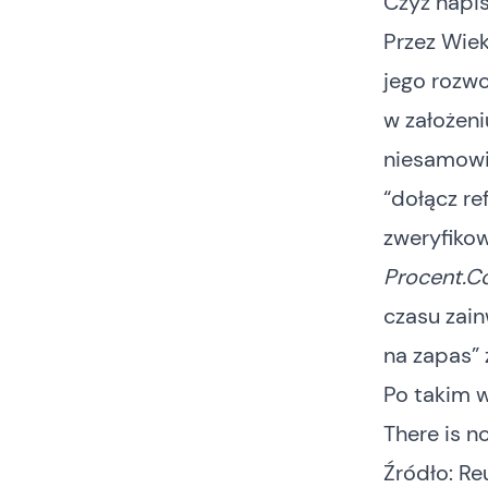
Czyż napis
Przez Wiek
jego rozwo
w założeni
niesamowic
“dołącz re
zweryfikow
Procent.C
czasu zai
na zapas”
Po takim w
There is n
Źródło:
Re