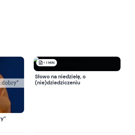
< 1
MIN
Słowo na niedzielę, o
(nie)dziedziczeniu
ry”