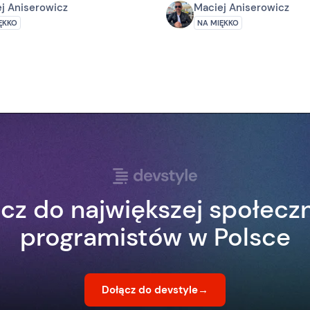
j Aniserowicz
Maciej Aniserowicz
ĘKKO
NA MIĘKKO
cz do największej społecz
programistów w Polsce
Dołącz do devstyle
→