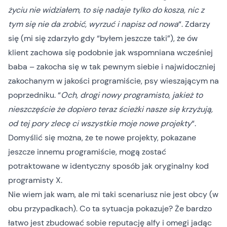
życiu nie widziałem, to się nadaje tylko do kosza, nic z
tym się nie da zrobić, wyrzuć i napisz od nowa
“. Zdarzy
się (mi się zdarzyło gdy “byłem jeszcze taki”), że ów
klient zachowa się podobnie jak wspomniana wcześniej
baba – zakocha się w tak pewnym siebie i najwidoczniej
zakochanym w jakości programiście, psy wieszającym na
poprzedniku. “
Och, drogi nowy programisto, jakież to
nieszczęście że dopiero teraz ścieżki nasze się krzyżują,
od tej pory zlecę ci wszystkie moje nowe projekty
“.
Domyślić się można, że te nowe projekty, pokazane
jeszcze innemu programiście, mogą zostać
potraktowane w identyczny sposób jak oryginalny kod
programisty X.
Nie wiem jak wam, ale mi taki scenariusz nie jest obcy (w
obu przypadkach). Co ta sytuacja pokazuje? Że bardzo
łatwo jest zbudować sobie reputację alfy i omegi jadąc