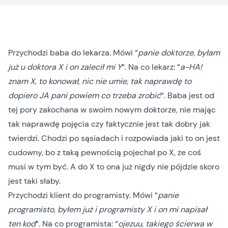
Przychodzi baba do lekarza. Mówi “
panie doktorze, byłam
już u doktora X i on zalecił mi Y
“. Na co lekarz: “
a-HA!
znam X, to konował, nic nie umie, tak naprawdę to
dopiero JA pani powiem co trzeba zrobić
“. Baba jest od
tej pory zakochana w swoim nowym doktorze, nie mając
tak naprawdę pojęcia czy faktycznie jest tak dobry jak
twierdzi. Chodzi po sąsiadach i rozpowiada jaki to on jest
cudowny, bo z taką pewnością pojechał po X, że coś
musi w tym być. A do X to ona już nigdy nie pójdzie skoro
jest taki słaby.
Przychodzi klient do programisty. Mówi “
panie
programisto, byłem już i programisty X i on mi napisał
ten kod
“. Na co programista: “
ojezuu, takiego ścierwa w