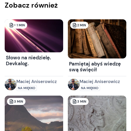
Zobacz również
< 1
MIN
2
MIN
Słowo na niedzielę.
Devkalog.
Pamiętaj abyś wiedzę
swą święcił
Maciej Aniserowicz
Maciej Aniserowicz
NA MIĘKKO
NA MIĘKKO
3
MIN
3
MIN