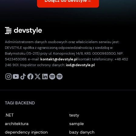
Dołącz do devstyle
→
Administratorem danych osobowych oraz właścicielem serwisu jest:
DEVSTYLE spółka z ograniczoną odpowiedzialnością z siedzibą w
Białymstoku (15-215) przy ul. Konopnickiej 14/8, KRS: 0000983500, NIP:
5423453088. e-mail:
kontakt@devstyle.pl
kontakt telefoniczny: +48 452
246 901. Inspektor ochrony danych:
iod@devstyle.pl
X
Instagram
Youtube
TikTok
Facebook
Linkedin
Podcast
Spotify
TAGI BACKEND
.NET
testy
architektura
sample
dependency injection
bazy danych