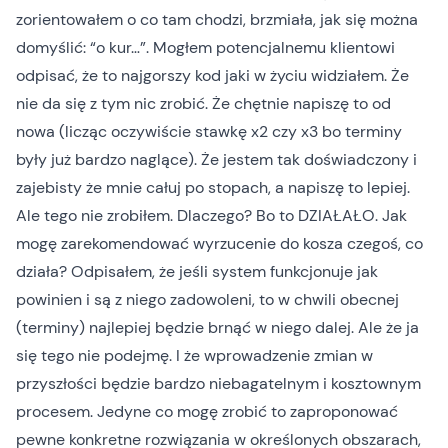
zorientowałem o co tam chodzi, brzmiała, jak się można
domyślić: “o kur…”. Mogłem potencjalnemu klientowi
odpisać, że to najgorszy kod jaki w życiu widziałem. Że
nie da się z tym nic zrobić. Że chętnie napiszę to od
nowa (licząc oczywiście stawkę x2 czy x3 bo terminy
były już bardzo naglące). Że jestem tak doświadczony i
zajebisty że mnie całuj po stopach, a napiszę to lepiej.
Ale tego nie zrobiłem. Dlaczego? Bo to DZIAŁAŁO. Jak
mogę zarekomendować wyrzucenie do kosza czegoś, co
działa? Odpisałem, że jeśli system funkcjonuje jak
powinien i są z niego zadowoleni, to w chwili obecnej
(terminy) najlepiej będzie brnąć w niego dalej. Ale że ja
się tego nie podejmę. I że wprowadzenie zmian w
przyszłości będzie bardzo niebagatelnym i kosztownym
procesem. Jedyne co mogę zrobić to zaproponować
pewne konkretne rozwiązania w określonych obszarach,