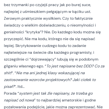
bez trzymanki po czyjejś pracy jak po burej suce,
najlepiej z uśmieszkiem pełgającym w kąciku ust.
Zerowym praktycznie wysiłkiem. Czy to faktycznie
świadczy o wielkim doświadczeniu, o nieomylności i
genialności “krytyka”? Nie. Do każdego kodu można się
przyczepić. Nie ma kodu, którego nie da się napisać
lepiej. Skrytykowanie cudzego kodu to zadanie
najłatwiejsze na świecie dla każdego programisty, i
szczególnie ci “dojrzewający”
lubują się w podobnym
gilganiu własnego ego. “
To jest napisane bez DDD? Co za
shit!
“. “
Nie ma ani jednej klasy wskazującej na
zastosowanie wzorców projektowych? Jaki ciołek to
pisał?
“. Itd…
Porada “
system jest tak źle napisany, że trzeba go
napisać od nowa
” to najbardziej amatorskie i godne
pożałowania podejście, jakie można zaprezentować. Nie