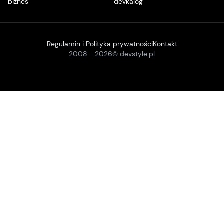
biznes
devkalog
Regulamin i Polityka prywatności
Kontakt
2008 -
2026
© devstyle.pl