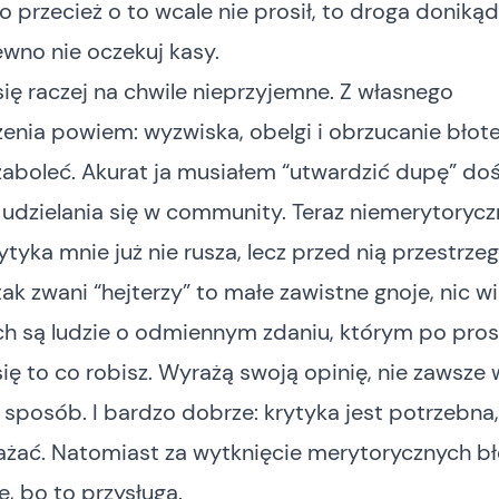
to przecież o to wcale nie prosił, to droga donikąd
ewno nie oczekuj kasy.
się raczej na chwile nieprzyjemne. Z własnego
enia powiem: wyzwiska, obelgi i obrzucanie bło
zaboleć. Akurat ja musiałem “utwardzić dupę” do
 udzielania się w community. Teraz niemerytorycz
rytyka mnie już nie rusza, lecz przed nią przestrze
tak zwani “hejterzy” to małe zawistne gnoje, nic wi
h są ludzie o odmiennym zdaniu, którym po pros
ę to co robisz. Wyrażą swoją opinię, nie zawsze 
posób. I bardzo dobrze: krytyka jest potrzebna,
ażać. Natomiast za wytknięcie merytorycznych b
e, bo to przysługa.