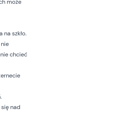
nich może
 na szkło.
 nie
 nie chcieć
ternecie
.
 się nad