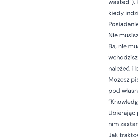
wasted
“).
kiedy indzi
Posiadanie
Nie musisz
Ba, nie mu
wchodzisz 
należeć, i
Możesz pis
pod własn
“Knowledge
Ubierając 
nim zastan
Jak trakto