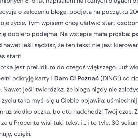
inionych 8-9 lat napisałem na różnych blogach 
cyzja o założeniu bloga, podjęta na początku 20
oje życie. Tym wpisem chcę ułatwić start osobom
zję dopiero podejmą. Na wstępie mała prośba:
p
d
nawet jeśli sądzisz, że ten tekst nie jest kierow
as start!
notka jest preludium do czegoś większego. Już wkr
pełni odkryję karty i
Dam Ci Poznać
(DING!) co d
. Nawet jeśli twierdzisz, że bloga nigdy nie założys
 życiu taka myśl się u Ciebie pojawiła: uśmiechnij 
zmruż słodko oczka, bo oto nadchodzi Twój czas. 
że u Procenta wisi taki tekst i… i to tyle. 30 seku
uję, dzięki.