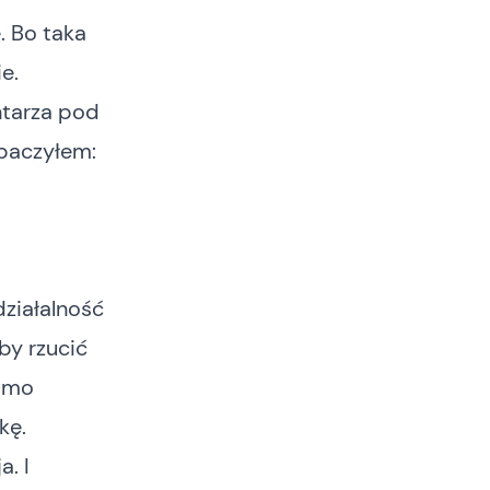
. Bo taka
e.
ntarza pod
baczyłem:
działalność
by rzucić
domo
kę.
a. I