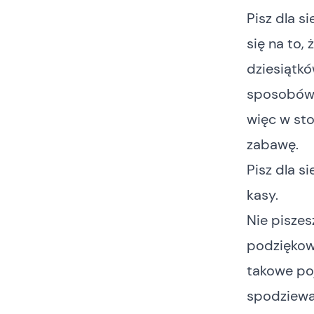
Pisz dla si
się na to,
dziesiątkó
sposobów 
więc w st
zabawę.
Pisz dla s
kasy.
Nie piszes
podziękowa
takowe poj
spodziewaj