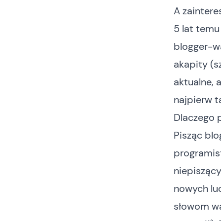
A zaintere
5 lat temu
blogger-
akapity (s
aktualne, 
najpierw t
Dlaczego 
Pisząc blo
programis
niepiszący
nowych lud
słowom wa