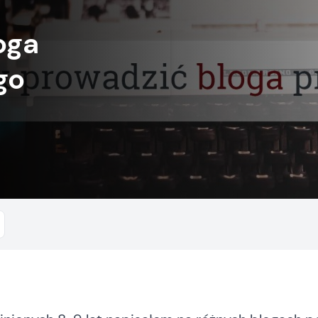
oga
go