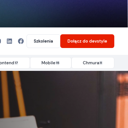
Szkolenia
Dołącz
do devstyle
rontend
Mobile
Chmura
17
15
11