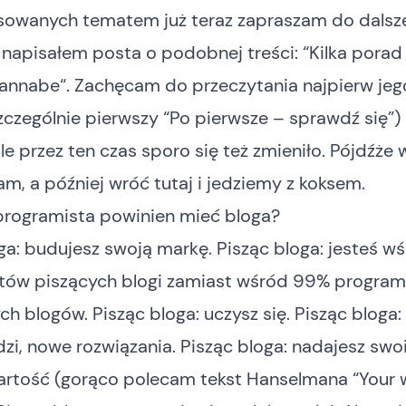
sowanych tematem już teraz zapraszam do dalszej
 napisałem posta o podobnej treści: “
Kilka porad
wannabe
“. Zachęcam do przeczytania najpierw jeg
zczególnie pierwszy “Po pierwsze – sprawdź się”) 
ale przez ten czas sporo się też zmieniło. Pójdźże 
am, a później wróć tutaj i jedziemy z koksem.
programista powinien mieć bloga?
ga: budujesz swoją markę. Pisząc bloga: jesteś w
tów piszących blogi zamiast wśród 99% program
ch blogów. Pisząc bloga: uczysz się. Pisząc bloga
zi, nowe rozwiązania. Pisząc bloga: nadajesz sw
rtość (gorąco polecam tekst Hanselmana “
Your 