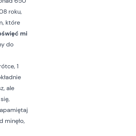
ponad 650
08 roku,
, które
oświęć mi
any do
ótce, 1
okładnie
z, ale
się,
Zapamiętaj
nd minęło,