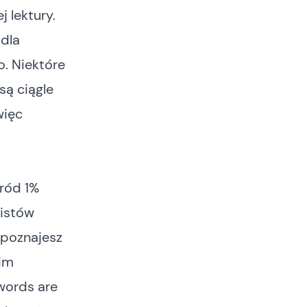
 lektury.
 dla
o. Niektóre
są ciągle
więc
śród 1%
istów
: poznajesz
oim
words are