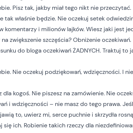
ebie. Pisz tak, jakby miał tego nikt nie przeczytać.
 że tak właśnie będzie. Nie oczekuj setek odwiedzin
w komentarzy i milionów lajków. Wiesz jaki jest je
na zwiększenie szczęścia? Obniżenie oczekiwań. 
osunku do bloga oczekiwań ŻADNYCH. Traktuj to j
iebie. Nie oczekuj podziękowań, wdzięczności. I ni
z dla kogoś. Nie piszesz na zamówienie. Nie oczek
ń i wdzięczności – nie masz do tego prawa. Jeśli
awią to, uwierz mi, serce puchnie i skrzydła rosną
 się ich. Robienie takich rzeczy dla niezdefiniow