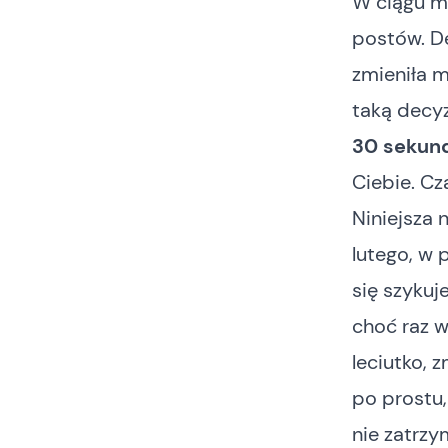
W ciągu m
postów. De
zmieniła m
taką decy
30 sekun
Ciebie. Cz
Niniejsza 
lutego, w 
się szykuje
choć raz w
leciutko, 
po prostu, 
nie zatrzym