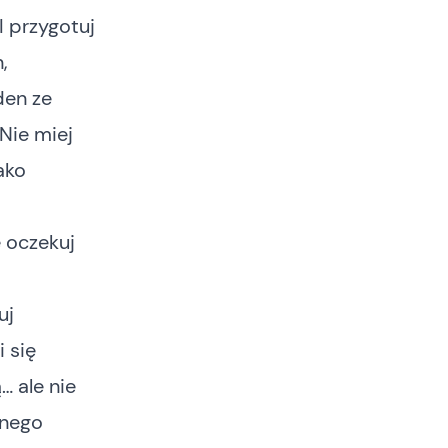
 I przygotuj
,
den ze
Nie miej
ako
e oczekuj
uj
 się
… ale nie
anego