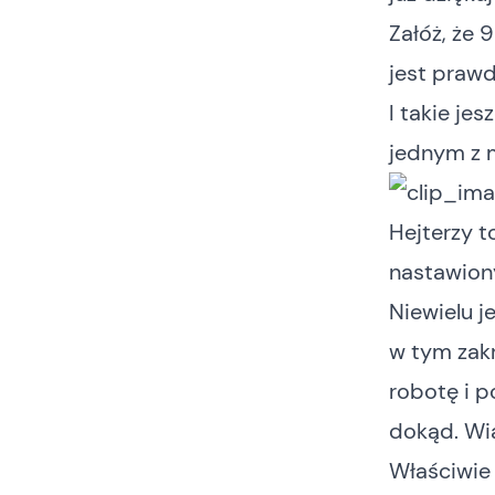
Załóż, że 
jest prawd
I takie je
jednym z 
Hejterzy t
nastawion
Niewielu j
w tym zakr
robotę i 
dokąd. Wia
Właściwie t