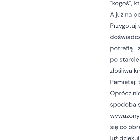
“kogoś”, k
A już na p
Przygotuj 
doświadcz
potrafią… 
po starcie
złośliwa k
Pamiętaj: 
Oprócz nic
spodoba si
wyważony s
się co obr
już dziękuj