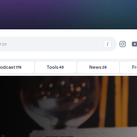
/
odcast
Tools
News
F
179
45
29