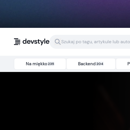
Przejdź do treści
Na miękko
Backend
P
235
204