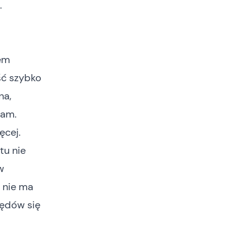
.
tem
ść szybko
na,
gam.
ęcej.
tu nie
w
 nie ma
łędów się