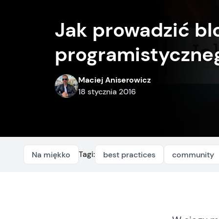
Jak prowadzić bl
programistyczne
Maciej Aniserowicz
18 stycznia 2016
Tagi:
Na miękko
best practices
community