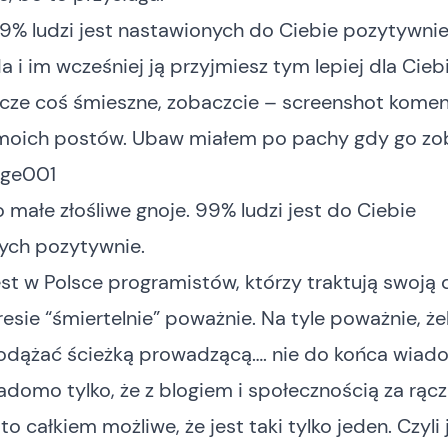
99% ludzi jest nastawionych do Ciebie pozytywnie
a i im wcześniej ją przyjmiesz tym lepiej dla Ciebi
szcze coś śmieszne, zobaczcie – screenshot kome
moich postów. Ubaw miałem po pachy gdy go zo
o małe złośliwe gnoje. 99% ludzi jest do Ciebie
ych pozytywnie.
est w Polsce programistów, którzy traktują swoją 
esie “śmiertelnie” poważnie. Na tyle poważnie, że
podążać ścieżką prowadzącą…. nie do końca wia
domo tylko, że z blogiem i społecznością za rącz
o całkiem możliwe, że jest taki tylko jeden. Czyli j